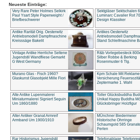
Neueste Einträge:
Very Rare Peter Holmes Selkirk
Sektgläser Sektschalen 
Paul Ysart Style Paperweight /
Luminarc Cavalier Rot 70
Briefbeschwerer
Design Klassiker
Antike Rarität Orig. Oesterwitz
Antikes Oesterwitz
Antriebsmodell Dampfmaschine
Antriebsmodell Dampfma
Kreisssäge Bakelit
Stand Schleifmaschine Ba
Vintage Antike Herrliche Seltene
R&b Vorlegebesteck 800
Jugendstil Wandfliese Gemarkt
Silber Robbe & Berking
G West Germany
Rosenmuster 6 Tlg.
Murano Glas - Fisch 1960?
Kpm Schale Mit Reklame
Glaskunst Glasobjekt Mille Fiori
Versicherung Feuersozitä
Zeptermarke 1. Wahl
Alte Antike Lupenmalerei
Toller Glücksbuddha Bu
Miniaturmalerei Signiert Seguin
Unikat Happy Buddha M
Um 1860/1880
Glücksbringer Holzfigur
Alter Antiker Granat Armreif
MÜnchner Biedermeier
Armband Um 1900/1910
Historische Ohrringe
Schaumgold 585 Granate 
Perlen
Rar Historismus Jugendstil
Telefonablage Telefonreg