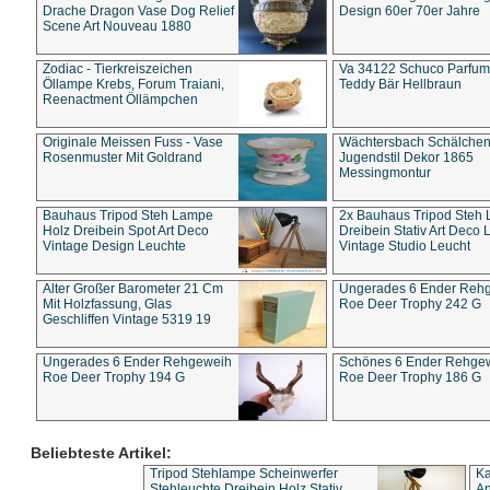
Drache Dragon Vase Dog Relief
Design 60er 70er Jahre
Scene Art Nouveau 1880
Zodiac - Tierkreiszeichen
Va 34122 Schuco Parfum 
Öllampe Krebs, Forum Traiani,
Teddy Bär Hellbraun
Reenactment Öllämpchen
Originale Meissen Fuss - Vase
Wächtersbach Schälche
Rosenmuster Mit Goldrand
Jugendstil Dekor 1865
Messingmontur
Bauhaus Tripod Steh Lampe
2x Bauhaus Tripod Steh
Holz Dreibein Spot Art Deco
Dreibein Stativ Art Deco L
Vintage Design Leuchte
Vintage Studio Leucht
Alter Großer Barometer 21 Cm
Ungerades 6 Ender Reh
Mit Holzfassung, Glas
Roe Deer Trophy 242 G
Geschliffen Vintage 5319 19
Ungerades 6 Ender Rehgeweih
Schönes 6 Ender Rehge
Roe Deer Trophy 194 G
Roe Deer Trophy 186 G
Beliebteste Artikel:
Tripod Stehlampe Scheinwerfer
Ka
Stehleuchte Dreibein Holz Stativ
An