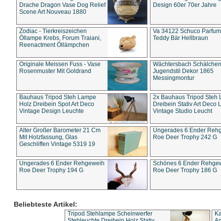
Drache Dragon Vase Dog Relief
Design 60er 70er Jahre
Scene Art Nouveau 1880
Zodiac - Tierkreiszeichen
Va 34122 Schuco Parfum 
Öllampe Krebs, Forum Traiani,
Teddy Bär Hellbraun
Reenactment Öllämpchen
Originale Meissen Fuss - Vase
Wächtersbach Schälche
Rosenmuster Mit Goldrand
Jugendstil Dekor 1865
Messingmontur
Bauhaus Tripod Steh Lampe
2x Bauhaus Tripod Steh
Holz Dreibein Spot Art Deco
Dreibein Stativ Art Deco L
Vintage Design Leuchte
Vintage Studio Leucht
Alter Großer Barometer 21 Cm
Ungerades 6 Ender Reh
Mit Holzfassung, Glas
Roe Deer Trophy 242 G
Geschliffen Vintage 5319 19
Ungerades 6 Ender Rehgeweih
Schönes 6 Ender Rehge
Roe Deer Trophy 194 G
Roe Deer Trophy 186 G
Beliebteste Artikel:
Tripod Stehlampe Scheinwerfer
Ka
Stehleuchte Dreibein Holz Stativ
An