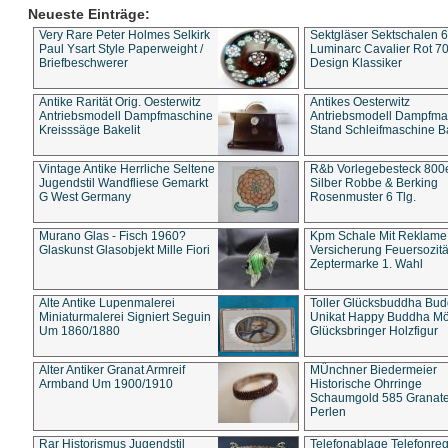
Neueste Einträge:
Very Rare Peter Holmes Selkirk
Sektgläser Sektschalen 
Paul Ysart Style Paperweight /
Luminarc Cavalier Rot 70
Briefbeschwerer
Design Klassiker
Antike Rarität Orig. Oesterwitz
Antikes Oesterwitz
Antriebsmodell Dampfmaschine
Antriebsmodell Dampfma
Kreisssäge Bakelit
Stand Schleifmaschine Ba
Vintage Antike Herrliche Seltene
R&b Vorlegebesteck 800
Jugendstil Wandfliese Gemarkt
Silber Robbe & Berking
G West Germany
Rosenmuster 6 Tlg.
Murano Glas - Fisch 1960?
Kpm Schale Mit Reklame
Glaskunst Glasobjekt Mille Fiori
Versicherung Feuersozitä
Zeptermarke 1. Wahl
Alte Antike Lupenmalerei
Toller Glücksbuddha Bu
Miniaturmalerei Signiert Seguin
Unikat Happy Buddha M
Um 1860/1880
Glücksbringer Holzfigur
Alter Antiker Granat Armreif
MÜnchner Biedermeier
Armband Um 1900/1910
Historische Ohrringe
Schaumgold 585 Granate 
Perlen
Rar Historismus Jugendstil
Telefonablage Telefonreg