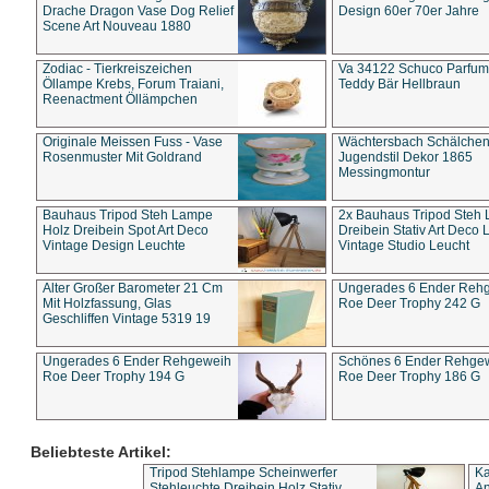
Drache Dragon Vase Dog Relief
Design 60er 70er Jahre
Scene Art Nouveau 1880
Zodiac - Tierkreiszeichen
Va 34122 Schuco Parfum 
Öllampe Krebs, Forum Traiani,
Teddy Bär Hellbraun
Reenactment Öllämpchen
Originale Meissen Fuss - Vase
Wächtersbach Schälche
Rosenmuster Mit Goldrand
Jugendstil Dekor 1865
Messingmontur
Bauhaus Tripod Steh Lampe
2x Bauhaus Tripod Steh
Holz Dreibein Spot Art Deco
Dreibein Stativ Art Deco L
Vintage Design Leuchte
Vintage Studio Leucht
Alter Großer Barometer 21 Cm
Ungerades 6 Ender Reh
Mit Holzfassung, Glas
Roe Deer Trophy 242 G
Geschliffen Vintage 5319 19
Ungerades 6 Ender Rehgeweih
Schönes 6 Ender Rehge
Roe Deer Trophy 194 G
Roe Deer Trophy 186 G
Beliebteste Artikel:
Tripod Stehlampe Scheinwerfer
Ka
Stehleuchte Dreibein Holz Stativ
An