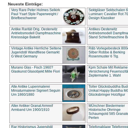
Neueste Einträge:
Very Rare Peter Holmes Selkirk
Sektgläser Sektschalen 
Paul Ysart Style Paperweight /
Luminarc Cavalier Rot 70
Briefbeschwerer
Design Klassiker
Antike Rarität Orig. Oesterwitz
Antikes Oesterwitz
Antriebsmodell Dampfmaschine
Antriebsmodell Dampfma
Kreisssäge Bakelit
Stand Schleifmaschine Ba
Vintage Antike Herrliche Seltene
R&b Vorlegebesteck 800
Jugendstil Wandfliese Gemarkt
Silber Robbe & Berking
G West Germany
Rosenmuster 6 Tlg.
Murano Glas - Fisch 1960?
Kpm Schale Mit Reklame
Glaskunst Glasobjekt Mille Fiori
Versicherung Feuersozitä
Zeptermarke 1. Wahl
Alte Antike Lupenmalerei
Toller Glücksbuddha Bu
Miniaturmalerei Signiert Seguin
Unikat Happy Buddha M
Um 1860/1880
Glücksbringer Holzfigur
Alter Antiker Granat Armreif
MÜnchner Biedermeier
Armband Um 1900/1910
Historische Ohrringe
Schaumgold 585 Granate 
Perlen
Rar Historismus Jugendstil
Telefonablage Telefonreg