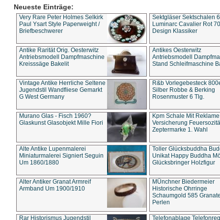
Neueste Einträge:
Very Rare Peter Holmes Selkirk
Sektgläser Sektschalen 
Paul Ysart Style Paperweight /
Luminarc Cavalier Rot 70
Briefbeschwerer
Design Klassiker
Antike Rarität Orig. Oesterwitz
Antikes Oesterwitz
Antriebsmodell Dampfmaschine
Antriebsmodell Dampfma
Kreisssäge Bakelit
Stand Schleifmaschine Ba
Vintage Antike Herrliche Seltene
R&b Vorlegebesteck 800
Jugendstil Wandfliese Gemarkt
Silber Robbe & Berking
G West Germany
Rosenmuster 6 Tlg.
Murano Glas - Fisch 1960?
Kpm Schale Mit Reklame
Glaskunst Glasobjekt Mille Fiori
Versicherung Feuersozitä
Zeptermarke 1. Wahl
Alte Antike Lupenmalerei
Toller Glücksbuddha Bu
Miniaturmalerei Signiert Seguin
Unikat Happy Buddha M
Um 1860/1880
Glücksbringer Holzfigur
Alter Antiker Granat Armreif
MÜnchner Biedermeier
Armband Um 1900/1910
Historische Ohrringe
Schaumgold 585 Granate 
Perlen
Rar Historismus Jugendstil
Telefonablage Telefonreg