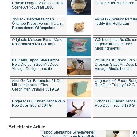
Drache Dragon Vase Dog Relief
Design 60er 70er Jahre
Scene Art Nouveau 1880
Zodiac - Tierkreiszeichen
Va 34122 Schuco Parfum 
Öllampe Krebs, Forum Traiani,
Teddy Bär Hellbraun
Reenactment Öllämpchen
Originale Meissen Fuss - Vase
Wächtersbach Schälche
Rosenmuster Mit Goldrand
Jugendstil Dekor 1865
Messingmontur
Bauhaus Tripod Steh Lampe
2x Bauhaus Tripod Steh
Holz Dreibein Spot Art Deco
Dreibein Stativ Art Deco L
Vintage Design Leuchte
Vintage Studio Leucht
Alter Großer Barometer 21 Cm
Ungerades 6 Ender Reh
Mit Holzfassung, Glas
Roe Deer Trophy 242 G
Geschliffen Vintage 5319 19
Ungerades 6 Ender Rehgeweih
Schönes 6 Ender Rehge
Roe Deer Trophy 194 G
Roe Deer Trophy 186 G
Beliebteste Artikel:
Tripod Stehlampe Scheinwerfer
Ka
Stehleuchte Dreibein Holz Stativ
An