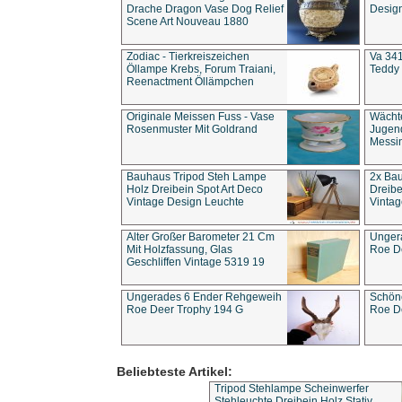
Drache Dragon Vase Dog Relief
Design
Scene Art Nouveau 1880
Zodiac - Tierkreiszeichen
Va 341
Öllampe Krebs, Forum Traiani,
Teddy 
Reenactment Öllämpchen
Originale Meissen Fuss - Vase
Wächt
Rosenmuster Mit Goldrand
Jugend
Messi
Bauhaus Tripod Steh Lampe
2x Ba
Holz Dreibein Spot Art Deco
Dreibe
Vintage Design Leuchte
Vintag
Alter Großer Barometer 21 Cm
Unger
Mit Holzfassung, Glas
Roe D
Geschliffen Vintage 5319 19
Ungerades 6 Ender Rehgeweih
Schön
Roe Deer Trophy 194 G
Roe D
Beliebteste Artikel:
Tripod Stehlampe Scheinwerfer
Stehleuchte Dreibein Holz Stativ