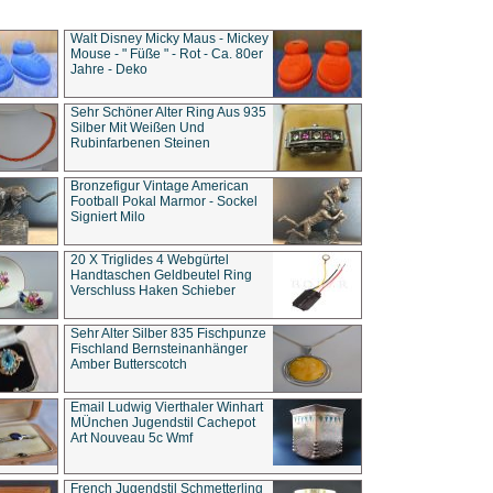
Walt Disney Micky Maus - Mickey
Mouse - " Füße " - Rot - Ca. 80er
Jahre - Deko
Sehr Schöner Alter Ring Aus 935
Silber Mit Weißen Und
Rubinfarbenen Steinen
Bronzefigur Vintage American
Football Pokal Marmor - Sockel
Signiert Milo
20 X Triglides 4 Webgürtel
Handtaschen Geldbeutel Ring
Verschluss Haken Schieber
Sehr Alter Silber 835 Fischpunze
Fischland Bernsteinanhänger
Amber Butterscotch
Email Ludwig Vierthaler Winhart
MÜnchen Jugendstil Cachepot
Art Nouveau 5c Wmf
French Jugendstil Schmetterling