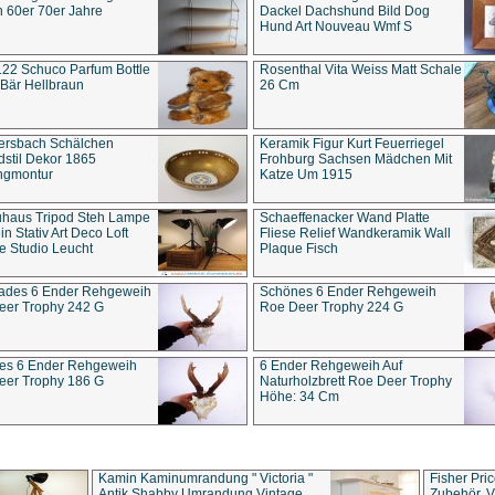
 60er 70er Jahre
Dackel Dachshund Bild Dog
Hund Art Nouveau Wmf S
22 Schuco Parfum Bottle
Rosenthal Vita Weiss Matt Schale
Bär Hellbraun
26 Cm
ersbach Schälchen
Keramik Figur Kurt Feuerriegel
stil Dekor 1865
Frohburg Sachsen Mädchen Mit
ngmontur
Katze Um 1915
uhaus Tripod Steh Lampe
Schaeffenacker Wand Platte
in Stativ Art Deco Loft
Fliese Relief Wandkeramik Wall
e Studio Leucht
Plaque Fisch
ades 6 Ender Rehgeweih
Schönes 6 Ender Rehgeweih
eer Trophy 242 G
Roe Deer Trophy 224 G
es 6 Ender Rehgeweih
6 Ender Rehgeweih Auf
eer Trophy 186 G
Naturholzbrett Roe Deer Trophy
Höhe: 34 Cm
Kamin Kaminumrandung " Victoria "
Fisher Pri
Antik Shabby Umrandung Vintage
Zubehör, V