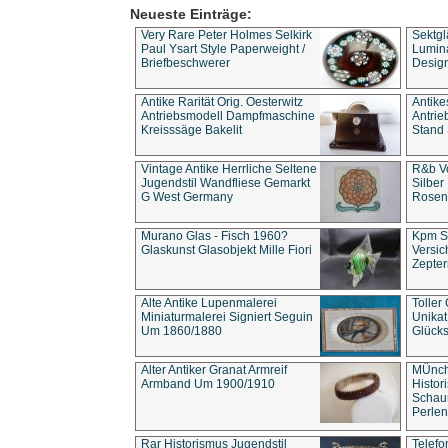
Neueste Einträge:
Very Rare Peter Holmes Selkirk
Sektgl
Paul Ysart Style Paperweight /
Lumina
Briefbeschwerer
Design
Antike Rarität Orig. Oesterwitz
Antike
Antriebsmodell Dampfmaschine
Antri
Kreisssäge Bakelit
Stand 
Vintage Antike Herrliche Seltene
R&b Vo
Jugendstil Wandfliese Gemarkt
Silber
G West Germany
Rosenm
Murano Glas - Fisch 1960?
Kpm S
Glaskunst Glasobjekt Mille Fiori
Versic
Zepter
Alte Antike Lupenmalerei
Toller
Miniaturmalerei Signiert Seguin
Unika
Um 1860/1880
Glücks
Alter Antiker Granat Armreif
MÜnch
Armband Um 1900/1910
Histor
Schaum
Perlen
Rar Historismus Jugendstil
Telefo