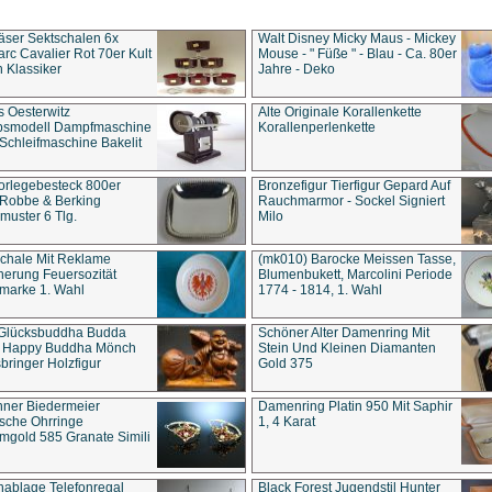
äser Sektschalen 6x
Walt Disney Micky Maus - Mickey
rc Cavalier Rot 70er Kult
Mouse - " Füße " - Blau - Ca. 80er
 Klassiker
Jahre - Deko
s Oesterwitz
Alte Originale Korallenkette
ebsmodell Dampfmaschine
Korallenperlenkette
Schleifmaschine Bakelit
rlegebesteck 800er
Bronzefigur Tierfigur Gepard Auf
 Robbe & Berking
Rauchmarmor - Sockel Signiert
uster 6 Tlg.
Milo
chale Mit Reklame
(mk010) Barocke Meissen Tasse,
herung Feuersozität
Blumenbukett, Marcolini Periode
marke 1. Wahl
1774 - 1814, 1. Wahl
 Glücksbuddha Budda
Schöner Alter Damenring Mit
t Happy Buddha Mönch
Stein Und Kleinen Diamanten
bringer Holzfigur
Gold 375
ner Biedermeier
Damenring Platin 950 Mit Saphir
ische Ohrringe
1, 4 Karat
gold 585 Granate Simili
nablage Telefonregal
Black Forest Jugendstil Hunter