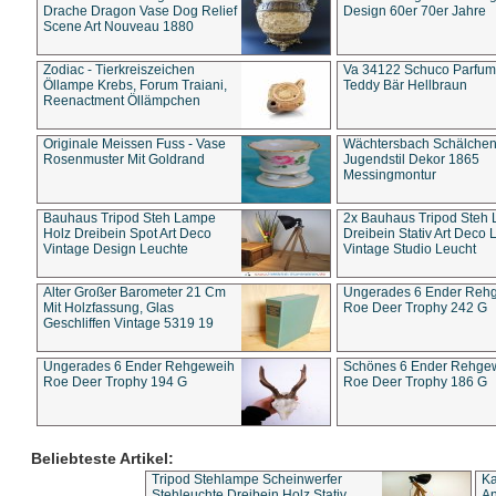
Drache Dragon Vase Dog Relief
Design 60er 70er Jahre
Scene Art Nouveau 1880
Zodiac - Tierkreiszeichen
Va 34122 Schuco Parfum 
Öllampe Krebs, Forum Traiani,
Teddy Bär Hellbraun
Reenactment Öllämpchen
Originale Meissen Fuss - Vase
Wächtersbach Schälche
Rosenmuster Mit Goldrand
Jugendstil Dekor 1865
Messingmontur
Bauhaus Tripod Steh Lampe
2x Bauhaus Tripod Steh
Holz Dreibein Spot Art Deco
Dreibein Stativ Art Deco L
Vintage Design Leuchte
Vintage Studio Leucht
Alter Großer Barometer 21 Cm
Ungerades 6 Ender Reh
Mit Holzfassung, Glas
Roe Deer Trophy 242 G
Geschliffen Vintage 5319 19
Ungerades 6 Ender Rehgeweih
Schönes 6 Ender Rehge
Roe Deer Trophy 194 G
Roe Deer Trophy 186 G
Beliebteste Artikel:
Tripod Stehlampe Scheinwerfer
Ka
Stehleuchte Dreibein Holz Stativ
An