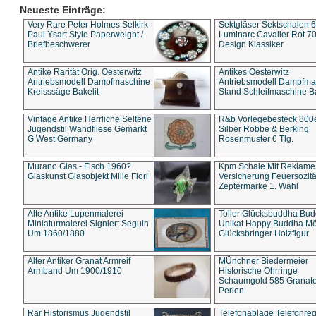
Neueste Einträge:
Very Rare Peter Holmes Selkirk
Sektgläser Sektschalen 
Paul Ysart Style Paperweight /
Luminarc Cavalier Rot 70
Briefbeschwerer
Design Klassiker
Antike Rarität Orig. Oesterwitz
Antikes Oesterwitz
Antriebsmodell Dampfmaschine
Antriebsmodell Dampfma
Kreisssäge Bakelit
Stand Schleifmaschine Ba
Vintage Antike Herrliche Seltene
R&b Vorlegebesteck 800
Jugendstil Wandfliese Gemarkt
Silber Robbe & Berking
G West Germany
Rosenmuster 6 Tlg.
Murano Glas - Fisch 1960?
Kpm Schale Mit Reklame
Glaskunst Glasobjekt Mille Fiori
Versicherung Feuersozitä
Zeptermarke 1. Wahl
Alte Antike Lupenmalerei
Toller Glücksbuddha Bu
Miniaturmalerei Signiert Seguin
Unikat Happy Buddha M
Um 1860/1880
Glücksbringer Holzfigur
Alter Antiker Granat Armreif
MÜnchner Biedermeier
Armband Um 1900/1910
Historische Ohrringe
Schaumgold 585 Granate 
Perlen
Rar Historismus Jugendstil
Telefonablage Telefonreg