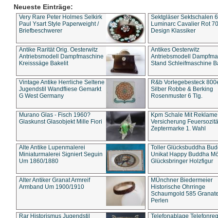
Neueste Einträge:
Very Rare Peter Holmes Selkirk
Sektgläser Sektschalen 
Paul Ysart Style Paperweight /
Luminarc Cavalier Rot 70
Briefbeschwerer
Design Klassiker
Antike Rarität Orig. Oesterwitz
Antikes Oesterwitz
Antriebsmodell Dampfmaschine
Antriebsmodell Dampfma
Kreisssäge Bakelit
Stand Schleifmaschine Ba
Vintage Antike Herrliche Seltene
R&b Vorlegebesteck 800
Jugendstil Wandfliese Gemarkt
Silber Robbe & Berking
G West Germany
Rosenmuster 6 Tlg.
Murano Glas - Fisch 1960?
Kpm Schale Mit Reklame
Glaskunst Glasobjekt Mille Fiori
Versicherung Feuersozitä
Zeptermarke 1. Wahl
Alte Antike Lupenmalerei
Toller Glücksbuddha Bu
Miniaturmalerei Signiert Seguin
Unikat Happy Buddha M
Um 1860/1880
Glücksbringer Holzfigur
Alter Antiker Granat Armreif
MÜnchner Biedermeier
Armband Um 1900/1910
Historische Ohrringe
Schaumgold 585 Granate 
Perlen
Rar Historismus Jugendstil
Telefonablage Telefonreg