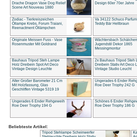
Drache Dragon Vase Dog Relief
Design 60er 70er Jahre
Scene Art Nouveau 1880
Zodiac - Tierkreiszeichen
Va 34122 Schuco Parfum 
Öllampe Krebs, Forum Traiani,
Teddy Bär Hellbraun
Reenactment Öllämpchen
Originale Meissen Fuss - Vase
Wächtersbach Schälche
Rosenmuster Mit Goldrand
Jugendstil Dekor 1865
Messingmontur
Bauhaus Tripod Steh Lampe
2x Bauhaus Tripod Steh
Holz Dreibein Spot Art Deco
Dreibein Stativ Art Deco L
Vintage Design Leuchte
Vintage Studio Leucht
Alter Großer Barometer 21 Cm
Ungerades 6 Ender Reh
Mit Holzfassung, Glas
Roe Deer Trophy 242 G
Geschliffen Vintage 5319 19
Ungerades 6 Ender Rehgeweih
Schönes 6 Ender Rehge
Roe Deer Trophy 194 G
Roe Deer Trophy 186 G
Beliebteste Artikel:
Tripod Stehlampe Scheinwerfer
Ka
Stehleuchte Dreibein Holz Stativ
An