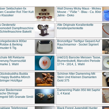
äser Sektschalen 6x
Walt Disney Micky Maus - Mickey
rc Cavalier Rot 70er Kult
Mouse - " Füße " - Blau - Ca. 80er
 Klassiker
Jahre - Deko
s Oesterwitz
Alte Originale Korallenkette
ebsmodell Dampfmaschine
Korallenperlenkette
Schleifmaschine Bakelit
rlegebesteck 800er
Bronzefigur Tierfigur Gepard Auf
 Robbe & Berking
Rauchmarmor - Sockel Signiert
uster 6 Tlg.
Milo
chale Mit Reklame
(mk010) Barocke Meissen Tasse,
herung Feuersozität
Blumenbukett, Marcolini Periode
marke 1. Wahl
1774 - 1814, 1. Wahl
 Glücksbuddha Budda
Schöner Alter Damenring Mit
t Happy Buddha Mönch
Stein Und Kleinen Diamanten
bringer Holzfigur
Gold 375
ner Biedermeier
Damenring Platin 950 Mit Saphir
ische Ohrringe
1, 4 Karat
gold 585 Granate Simili
nablage Telefonregal
Black Forest Jugendstil Hunter