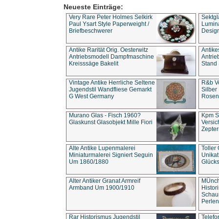
Neueste Einträge:
Very Rare Peter Holmes Selkirk
Sektgl
Paul Ysart Style Paperweight /
Lumina
Briefbeschwerer
Design
Antike Rarität Orig. Oesterwitz
Antike
Antriebsmodell Dampfmaschine
Antri
Kreisssäge Bakelit
Stand 
Vintage Antike Herrliche Seltene
R&b Vo
Jugendstil Wandfliese Gemarkt
Silber
G West Germany
Rosenm
Murano Glas - Fisch 1960?
Kpm S
Glaskunst Glasobjekt Mille Fiori
Versic
Zepter
Alte Antike Lupenmalerei
Toller
Miniaturmalerei Signiert Seguin
Unika
Um 1860/1880
Glücks
Alter Antiker Granat Armreif
MÜnch
Armband Um 1900/1910
Histor
Schaum
Perlen
Rar Historismus Jugendstil
Telefo