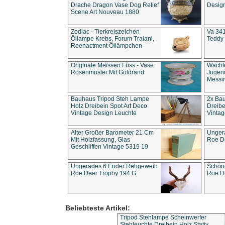
Drache Dragon Vase Dog Relief
Design
Scene Art Nouveau 1880
Zodiac - Tierkreiszeichen
Va 341
Öllampe Krebs, Forum Traiani,
Teddy 
Reenactment Öllämpchen
Originale Meissen Fuss - Vase
Wächt
Rosenmuster Mit Goldrand
Jugend
Messi
Bauhaus Tripod Steh Lampe
2x Ba
Holz Dreibein Spot Art Deco
Dreibe
Vintage Design Leuchte
Vintag
Alter Großer Barometer 21 Cm
Unger
Mit Holzfassung, Glas
Roe D
Geschliffen Vintage 5319 19
Ungerades 6 Ender Rehgeweih
Schön
Roe Deer Trophy 194 G
Roe D
Beliebteste Artikel:
Tripod Stehlampe Scheinwerfer
Stehleuchte Dreibein Holz Stativ