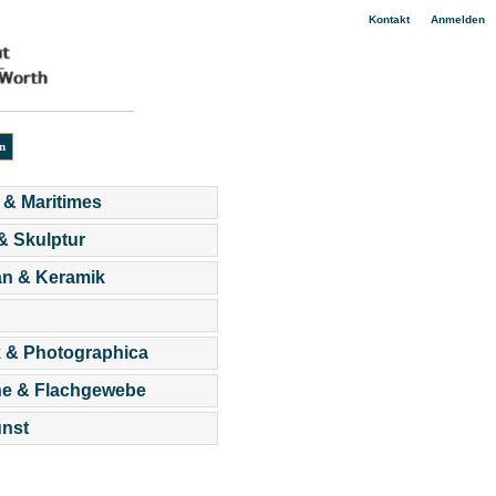
|
Kontakt
Anmelden
 & Maritimes
 & Skulptur
an & Keramik
 & Photographica
he & Flachgewebe
nst