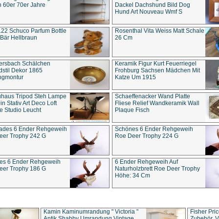
 60er 70er Jahre
Dackel Dachshund Bild Dog
Hund Art Nouveau Wmf S
22 Schuco Parfum Bottle
Rosenthal Vita Weiss Matt Schale
Bär Hellbraun
26 Cm
ersbach Schälchen
Keramik Figur Kurt Feuerriegel
stil Dekor 1865
Frohburg Sachsen Mädchen Mit
ngmontur
Katze Um 1915
uhaus Tripod Steh Lampe
Schaeffenacker Wand Platte
in Stativ Art Deco Loft
Fliese Relief Wandkeramik Wall
e Studio Leucht
Plaque Fisch
ades 6 Ender Rehgeweih
Schönes 6 Ender Rehgeweih
eer Trophy 242 G
Roe Deer Trophy 224 G
es 6 Ender Rehgeweih
6 Ender Rehgeweih Auf
eer Trophy 186 G
Naturholzbrett Roe Deer Trophy
Höhe: 34 Cm
Kamin Kaminumrandung " Victoria "
Fisher Pri
Antik Shabby Umrandung Vintage
Zubehör, V