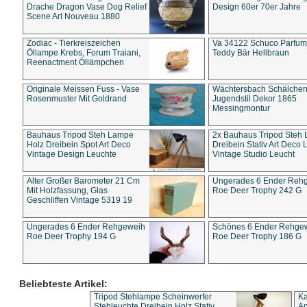
Drache Dragon Vase Dog Relief
Design 60er 70er Jahre
Scene Art Nouveau 1880
Zodiac - Tierkreiszeichen
Va 34122 Schuco Parfum 
Öllampe Krebs, Forum Traiani,
Teddy Bär Hellbraun
Reenactment Öllämpchen
Originale Meissen Fuss - Vase
Wächtersbach Schälche
Rosenmuster Mit Goldrand
Jugendstil Dekor 1865
Messingmontur
Bauhaus Tripod Steh Lampe
2x Bauhaus Tripod Steh
Holz Dreibein Spot Art Deco
Dreibein Stativ Art Deco L
Vintage Design Leuchte
Vintage Studio Leucht
Alter Großer Barometer 21 Cm
Ungerades 6 Ender Reh
Mit Holzfassung, Glas
Roe Deer Trophy 242 G
Geschliffen Vintage 5319 19
Ungerades 6 Ender Rehgeweih
Schönes 6 Ender Rehge
Roe Deer Trophy 194 G
Roe Deer Trophy 186 G
Beliebteste Artikel:
Tripod Stehlampe Scheinwerfer
Ka
Stehleuchte Dreibein Holz Stativ
An