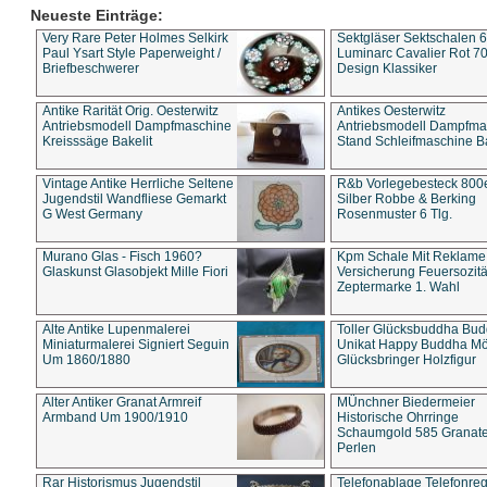
Neueste Einträge:
Very Rare Peter Holmes Selkirk
Sektgläser Sektschalen 
Paul Ysart Style Paperweight /
Luminarc Cavalier Rot 70
Briefbeschwerer
Design Klassiker
Antike Rarität Orig. Oesterwitz
Antikes Oesterwitz
Antriebsmodell Dampfmaschine
Antriebsmodell Dampfma
Kreisssäge Bakelit
Stand Schleifmaschine Ba
Vintage Antike Herrliche Seltene
R&b Vorlegebesteck 800
Jugendstil Wandfliese Gemarkt
Silber Robbe & Berking
G West Germany
Rosenmuster 6 Tlg.
Murano Glas - Fisch 1960?
Kpm Schale Mit Reklame
Glaskunst Glasobjekt Mille Fiori
Versicherung Feuersozitä
Zeptermarke 1. Wahl
Alte Antike Lupenmalerei
Toller Glücksbuddha Bu
Miniaturmalerei Signiert Seguin
Unikat Happy Buddha M
Um 1860/1880
Glücksbringer Holzfigur
Alter Antiker Granat Armreif
MÜnchner Biedermeier
Armband Um 1900/1910
Historische Ohrringe
Schaumgold 585 Granate 
Perlen
Rar Historismus Jugendstil
Telefonablage Telefonreg