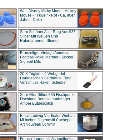
Walt Disney Micky Maus - Mickey
Mouse - " Füße " - Rot - Ca. 80er
Jahre - Deko
Sehr Schöner Alter Ring Aus 935
Silber Mit Weißen Und
Rubinfarbenen Steinen
Bronzefigur Vintage American
Football Pokal Marmor - Sockel
Signiert Milo
20 X Triglides 4 Webgürtel
Handtaschen Geldbeutel Ring
Verschluss Haken Schieber
Sehr Alter Silber 835 Fischpunze
Fischland Bernsteinanhänger
Amber Butterscotch
Email Ludwig Vierthaler Winhart
MÜnchen Jugendstil Cachepot
Art Nouveau 5c Wmf
French Jugendstil Schmetterling