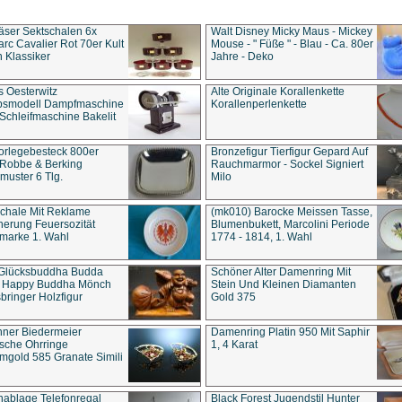
äser Sektschalen 6x
Walt Disney Micky Maus - Mickey
rc Cavalier Rot 70er Kult
Mouse - " Füße " - Blau - Ca. 80er
 Klassiker
Jahre - Deko
s Oesterwitz
Alte Originale Korallenkette
ebsmodell Dampfmaschine
Korallenperlenkette
Schleifmaschine Bakelit
rlegebesteck 800er
Bronzefigur Tierfigur Gepard Auf
 Robbe & Berking
Rauchmarmor - Sockel Signiert
uster 6 Tlg.
Milo
chale Mit Reklame
(mk010) Barocke Meissen Tasse,
herung Feuersozität
Blumenbukett, Marcolini Periode
marke 1. Wahl
1774 - 1814, 1. Wahl
 Glücksbuddha Budda
Schöner Alter Damenring Mit
t Happy Buddha Mönch
Stein Und Kleinen Diamanten
bringer Holzfigur
Gold 375
ner Biedermeier
Damenring Platin 950 Mit Saphir
ische Ohrringe
1, 4 Karat
gold 585 Granate Simili
nablage Telefonregal
Black Forest Jugendstil Hunter