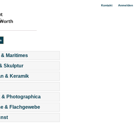
|
Kontakt
Anmelden
 & Maritimes
 & Skulptur
an & Keramik
 & Photographica
he & Flachgewebe
nst