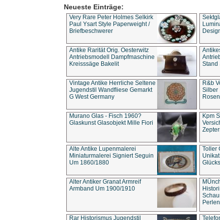
Neueste Einträge:
Very Rare Peter Holmes Selkirk
Sektgl
Paul Ysart Style Paperweight /
Lumina
Briefbeschwerer
Design
Antike Rarität Orig. Oesterwitz
Antike
Antriebsmodell Dampfmaschine
Antri
Kreisssäge Bakelit
Stand 
Vintage Antike Herrliche Seltene
R&b Vo
Jugendstil Wandfliese Gemarkt
Silber
G West Germany
Rosenm
Murano Glas - Fisch 1960?
Kpm S
Glaskunst Glasobjekt Mille Fiori
Versic
Zepter
Alte Antike Lupenmalerei
Toller
Miniaturmalerei Signiert Seguin
Unika
Um 1860/1880
Glücks
Alter Antiker Granat Armreif
MÜnch
Armband Um 1900/1910
Histor
Schaum
Perlen
Rar Historismus Jugendstil
Telefo