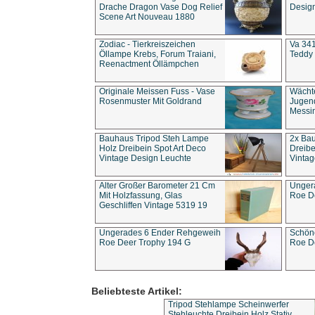
Drache Dragon Vase Dog Relief
Design
Scene Art Nouveau 1880
Zodiac - Tierkreiszeichen
Va 341
Öllampe Krebs, Forum Traiani,
Teddy 
Reenactment Öllämpchen
Originale Meissen Fuss - Vase
Wächt
Rosenmuster Mit Goldrand
Jugend
Messi
Bauhaus Tripod Steh Lampe
2x Ba
Holz Dreibein Spot Art Deco
Dreibe
Vintage Design Leuchte
Vintag
Alter Großer Barometer 21 Cm
Unger
Mit Holzfassung, Glas
Roe D
Geschliffen Vintage 5319 19
Ungerades 6 Ender Rehgeweih
Schön
Roe Deer Trophy 194 G
Roe D
Beliebteste Artikel:
Tripod Stehlampe Scheinwerfer
Stehleuchte Dreibein Holz Stativ