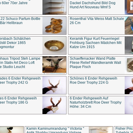
 60er 70er Jahre
Dackel Dachshund Bild Dog
Hund Art Nouveau Wmf S
22 Schuco Parfum Bottle
Rosenthal Vita Weiss Matt Schale
Bär Hellbraun
26 Cm
ersbach Schälchen
Keramik Figur Kurt Feuerriegel
stil Dekor 1865
Frohburg Sachsen Mädchen Mit
ngmontur
Katze Um 1915
uhaus Tripod Steh Lampe
Schaeffenacker Wand Platte
in Stativ Art Deco Loft
Fliese Relief Wandkeramik Wall
e Studio Leucht
Plaque Fisch
ades 6 Ender Rehgeweih
Schönes 6 Ender Rehgeweih
eer Trophy 242 G
Roe Deer Trophy 224 G
es 6 Ender Rehgeweih
6 Ender Rehgeweih Auf
eer Trophy 186 G
Naturholzbrett Roe Deer Trophy
Höhe: 34 Cm
Kamin Kaminumrandung " Victoria "
Fisher Pri
Antik Shabby Umrandung Vintage
Zubehör, V