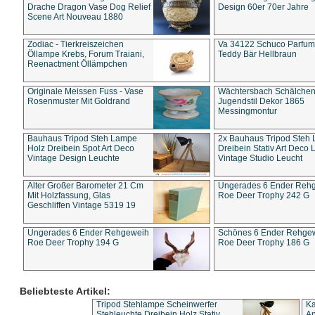
Drache Dragon Vase Dog Relief
Design 60er 70er Jahre
Scene Art Nouveau 1880
Zodiac - Tierkreiszeichen
Va 34122 Schuco Parfum 
Öllampe Krebs, Forum Traiani,
Teddy Bär Hellbraun
Reenactment Öllämpchen
Originale Meissen Fuss - Vase
Wächtersbach Schälche
Rosenmuster Mit Goldrand
Jugendstil Dekor 1865
Messingmontur
Bauhaus Tripod Steh Lampe
2x Bauhaus Tripod Steh
Holz Dreibein Spot Art Deco
Dreibein Stativ Art Deco L
Vintage Design Leuchte
Vintage Studio Leucht
Alter Großer Barometer 21 Cm
Ungerades 6 Ender Reh
Mit Holzfassung, Glas
Roe Deer Trophy 242 G
Geschliffen Vintage 5319 19
Ungerades 6 Ender Rehgeweih
Schönes 6 Ender Rehge
Roe Deer Trophy 194 G
Roe Deer Trophy 186 G
Beliebteste Artikel:
Tripod Stehlampe Scheinwerfer
Ka
Stehleuchte Dreibein Holz Stativ
An