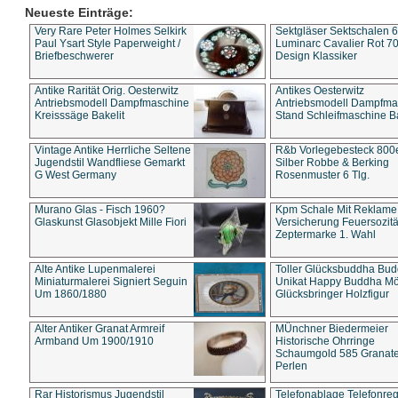
Neueste Einträge:
Very Rare Peter Holmes Selkirk
Sektgläser Sektschalen 
Paul Ysart Style Paperweight /
Luminarc Cavalier Rot 70
Briefbeschwerer
Design Klassiker
Antike Rarität Orig. Oesterwitz
Antikes Oesterwitz
Antriebsmodell Dampfmaschine
Antriebsmodell Dampfma
Kreisssäge Bakelit
Stand Schleifmaschine Ba
Vintage Antike Herrliche Seltene
R&b Vorlegebesteck 800
Jugendstil Wandfliese Gemarkt
Silber Robbe & Berking
G West Germany
Rosenmuster 6 Tlg.
Murano Glas - Fisch 1960?
Kpm Schale Mit Reklame
Glaskunst Glasobjekt Mille Fiori
Versicherung Feuersozitä
Zeptermarke 1. Wahl
Alte Antike Lupenmalerei
Toller Glücksbuddha Bu
Miniaturmalerei Signiert Seguin
Unikat Happy Buddha M
Um 1860/1880
Glücksbringer Holzfigur
Alter Antiker Granat Armreif
MÜnchner Biedermeier
Armband Um 1900/1910
Historische Ohrringe
Schaumgold 585 Granate 
Perlen
Rar Historismus Jugendstil
Telefonablage Telefonreg