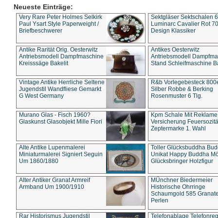
Neueste Einträge:
Very Rare Peter Holmes Selkirk
Sektgläser Sektschalen 
Paul Ysart Style Paperweight /
Luminarc Cavalier Rot 70
Briefbeschwerer
Design Klassiker
Antike Rarität Orig. Oesterwitz
Antikes Oesterwitz
Antriebsmodell Dampfmaschine
Antriebsmodell Dampfma
Kreisssäge Bakelit
Stand Schleifmaschine Ba
Vintage Antike Herrliche Seltene
R&b Vorlegebesteck 800
Jugendstil Wandfliese Gemarkt
Silber Robbe & Berking
G West Germany
Rosenmuster 6 Tlg.
Murano Glas - Fisch 1960?
Kpm Schale Mit Reklame
Glaskunst Glasobjekt Mille Fiori
Versicherung Feuersozitä
Zeptermarke 1. Wahl
Alte Antike Lupenmalerei
Toller Glücksbuddha Bu
Miniaturmalerei Signiert Seguin
Unikat Happy Buddha M
Um 1860/1880
Glücksbringer Holzfigur
Alter Antiker Granat Armreif
MÜnchner Biedermeier
Armband Um 1900/1910
Historische Ohrringe
Schaumgold 585 Granate 
Perlen
Rar Historismus Jugendstil
Telefonablage Telefonreg