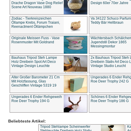
Drache Dragon Vase Dog Relief
Design 60er 70er Jahre
Scene Art Nouveau 1880
Zodiac - Tierkreiszeichen
Va 34122 Schuco Parfum 
Öllampe Krebs, Forum Traiani,
Teddy Bär Hellbraun
Reenactment Öllämpchen
Originale Meissen Fuss - Vase
Wächtersbach Schälche
Rosenmuster Mit Goldrand
Jugendstil Dekor 1865
Messingmontur
Bauhaus Tripod Steh Lampe
2x Bauhaus Tripod Steh
Holz Dreibein Spot Art Deco
Dreibein Stativ Art Deco L
Vintage Design Leuchte
Vintage Studio Leucht
Alter Großer Barometer 21 Cm
Ungerades 6 Ender Reh
Mit Holzfassung, Glas
Roe Deer Trophy 242 G
Geschliffen Vintage 5319 19
Ungerades 6 Ender Rehgeweih
Schönes 6 Ender Rehge
Roe Deer Trophy 194 G
Roe Deer Trophy 186 G
Beliebteste Artikel:
Tripod Stehlampe Scheinwerfer
Ka
Stehleuchte Dreibein Holz Stativ
An