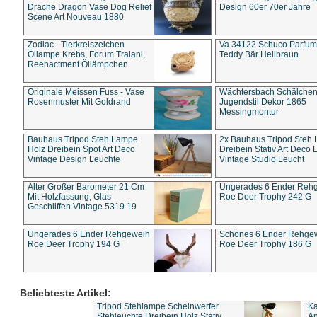
Drache Dragon Vase Dog Relief
Design 60er 70er Jahre
Scene Art Nouveau 1880
Zodiac - Tierkreiszeichen
Va 34122 Schuco Parfum 
Öllampe Krebs, Forum Traiani,
Teddy Bär Hellbraun
Reenactment Öllämpchen
Originale Meissen Fuss - Vase
Wächtersbach Schälche
Rosenmuster Mit Goldrand
Jugendstil Dekor 1865
Messingmontur
Bauhaus Tripod Steh Lampe
2x Bauhaus Tripod Steh
Holz Dreibein Spot Art Deco
Dreibein Stativ Art Deco L
Vintage Design Leuchte
Vintage Studio Leucht
Alter Großer Barometer 21 Cm
Ungerades 6 Ender Reh
Mit Holzfassung, Glas
Roe Deer Trophy 242 G
Geschliffen Vintage 5319 19
Ungerades 6 Ender Rehgeweih
Schönes 6 Ender Rehge
Roe Deer Trophy 194 G
Roe Deer Trophy 186 G
Beliebteste Artikel:
Tripod Stehlampe Scheinwerfer
Ka
Stehleuchte Dreibein Holz Stativ
An