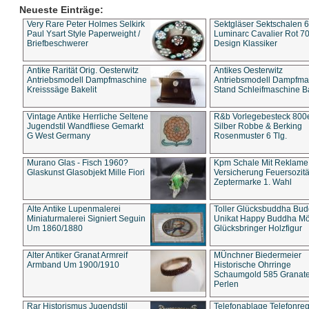
Neueste Einträge:
Very Rare Peter Holmes Selkirk
Sektgläser Sektschalen 
Paul Ysart Style Paperweight /
Luminarc Cavalier Rot 70
Briefbeschwerer
Design Klassiker
Antike Rarität Orig. Oesterwitz
Antikes Oesterwitz
Antriebsmodell Dampfmaschine
Antriebsmodell Dampfma
Kreisssäge Bakelit
Stand Schleifmaschine Ba
Vintage Antike Herrliche Seltene
R&b Vorlegebesteck 800
Jugendstil Wandfliese Gemarkt
Silber Robbe & Berking
G West Germany
Rosenmuster 6 Tlg.
Murano Glas - Fisch 1960?
Kpm Schale Mit Reklame
Glaskunst Glasobjekt Mille Fiori
Versicherung Feuersozitä
Zeptermarke 1. Wahl
Alte Antike Lupenmalerei
Toller Glücksbuddha Bu
Miniaturmalerei Signiert Seguin
Unikat Happy Buddha M
Um 1860/1880
Glücksbringer Holzfigur
Alter Antiker Granat Armreif
MÜnchner Biedermeier
Armband Um 1900/1910
Historische Ohrringe
Schaumgold 585 Granate 
Perlen
Rar Historismus Jugendstil
Telefonablage Telefonreg