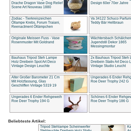
Drache Dragon Vase Dog Relief
Design 60er 70er Jahre
Scene Art Nouveau 1880
Zodiac - Tierkreiszeichen
Va 34122 Schuco Parfum 
Öllampe Krebs, Forum Traiani,
Teddy Bär Hellbraun
Reenactment Öllämpchen
Originale Meissen Fuss - Vase
Wächtersbach Schälche
Rosenmuster Mit Goldrand
Jugendstil Dekor 1865
Messingmontur
Bauhaus Tripod Steh Lampe
2x Bauhaus Tripod Steh
Holz Dreibein Spot Art Deco
Dreibein Stativ Art Deco L
Vintage Design Leuchte
Vintage Studio Leucht
Alter Großer Barometer 21 Cm
Ungerades 6 Ender Reh
Mit Holzfassung, Glas
Roe Deer Trophy 242 G
Geschliffen Vintage 5319 19
Ungerades 6 Ender Rehgeweih
Schönes 6 Ender Rehge
Roe Deer Trophy 194 G
Roe Deer Trophy 186 G
Beliebteste Artikel:
Tripod Stehlampe Scheinwerfer
Ka
Stehleuchte Dreibein Holz Stativ
An