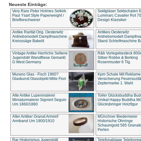
Neueste Einträge:
Very Rare Peter Holmes Selkirk
Sektgläser Sektschalen 
Paul Ysart Style Paperweight /
Luminarc Cavalier Rot 70
Briefbeschwerer
Design Klassiker
Antike Rarität Orig. Oesterwitz
Antikes Oesterwitz
Antriebsmodell Dampfmaschine
Antriebsmodell Dampfma
Kreisssäge Bakelit
Stand Schleifmaschine Ba
Vintage Antike Herrliche Seltene
R&b Vorlegebesteck 800
Jugendstil Wandfliese Gemarkt
Silber Robbe & Berking
G West Germany
Rosenmuster 6 Tlg.
Murano Glas - Fisch 1960?
Kpm Schale Mit Reklame
Glaskunst Glasobjekt Mille Fiori
Versicherung Feuersozitä
Zeptermarke 1. Wahl
Alte Antike Lupenmalerei
Toller Glücksbuddha Bu
Miniaturmalerei Signiert Seguin
Unikat Happy Buddha M
Um 1860/1880
Glücksbringer Holzfigur
Alter Antiker Granat Armreif
MÜnchner Biedermeier
Armband Um 1900/1910
Historische Ohrringe
Schaumgold 585 Granate 
Perlen
Rar Historismus Jugendstil
Telefonablage Telefonreg