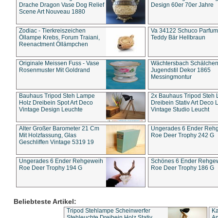
Drache Dragon Vase Dog Relief
Design 60er 70er Jahre
Scene Art Nouveau 1880
Zodiac - Tierkreiszeichen
Va 34122 Schuco Parfum 
Öllampe Krebs, Forum Traiani,
Teddy Bär Hellbraun
Reenactment Öllämpchen
Originale Meissen Fuss - Vase
Wächtersbach Schälche
Rosenmuster Mit Goldrand
Jugendstil Dekor 1865
Messingmontur
Bauhaus Tripod Steh Lampe
2x Bauhaus Tripod Steh
Holz Dreibein Spot Art Deco
Dreibein Stativ Art Deco L
Vintage Design Leuchte
Vintage Studio Leucht
Alter Großer Barometer 21 Cm
Ungerades 6 Ender Reh
Mit Holzfassung, Glas
Roe Deer Trophy 242 G
Geschliffen Vintage 5319 19
Ungerades 6 Ender Rehgeweih
Schönes 6 Ender Rehge
Roe Deer Trophy 194 G
Roe Deer Trophy 186 G
Beliebteste Artikel:
Tripod Stehlampe Scheinwerfer
Ka
Stehleuchte Dreibein Holz Stativ
An