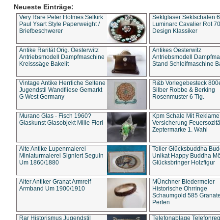
Neueste Einträge:
Very Rare Peter Holmes Selkirk
Sektgläser Sektschalen 
Paul Ysart Style Paperweight /
Luminarc Cavalier Rot 70
Briefbeschwerer
Design Klassiker
Antike Rarität Orig. Oesterwitz
Antikes Oesterwitz
Antriebsmodell Dampfmaschine
Antriebsmodell Dampfma
Kreisssäge Bakelit
Stand Schleifmaschine Ba
Vintage Antike Herrliche Seltene
R&b Vorlegebesteck 800
Jugendstil Wandfliese Gemarkt
Silber Robbe & Berking
G West Germany
Rosenmuster 6 Tlg.
Murano Glas - Fisch 1960?
Kpm Schale Mit Reklame
Glaskunst Glasobjekt Mille Fiori
Versicherung Feuersozitä
Zeptermarke 1. Wahl
Alte Antike Lupenmalerei
Toller Glücksbuddha Bu
Miniaturmalerei Signiert Seguin
Unikat Happy Buddha M
Um 1860/1880
Glücksbringer Holzfigur
Alter Antiker Granat Armreif
MÜnchner Biedermeier
Armband Um 1900/1910
Historische Ohrringe
Schaumgold 585 Granate 
Perlen
Rar Historismus Jugendstil
Telefonablage Telefonreg