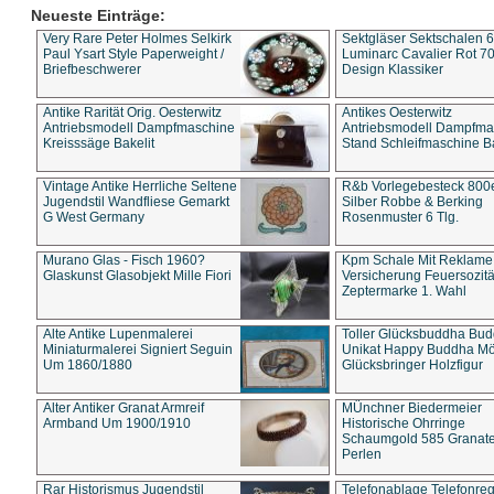
Neueste Einträge:
Very Rare Peter Holmes Selkirk
Sektgläser Sektschalen 
Paul Ysart Style Paperweight /
Luminarc Cavalier Rot 70
Briefbeschwerer
Design Klassiker
Antike Rarität Orig. Oesterwitz
Antikes Oesterwitz
Antriebsmodell Dampfmaschine
Antriebsmodell Dampfma
Kreisssäge Bakelit
Stand Schleifmaschine Ba
Vintage Antike Herrliche Seltene
R&b Vorlegebesteck 800
Jugendstil Wandfliese Gemarkt
Silber Robbe & Berking
G West Germany
Rosenmuster 6 Tlg.
Murano Glas - Fisch 1960?
Kpm Schale Mit Reklame
Glaskunst Glasobjekt Mille Fiori
Versicherung Feuersozitä
Zeptermarke 1. Wahl
Alte Antike Lupenmalerei
Toller Glücksbuddha Bu
Miniaturmalerei Signiert Seguin
Unikat Happy Buddha M
Um 1860/1880
Glücksbringer Holzfigur
Alter Antiker Granat Armreif
MÜnchner Biedermeier
Armband Um 1900/1910
Historische Ohrringe
Schaumgold 585 Granate 
Perlen
Rar Historismus Jugendstil
Telefonablage Telefonreg