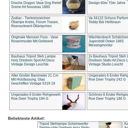
Drache Dragon Vase Dog Relief
Design 60er 70er Jahre
Scene Art Nouveau 1880
Zodiac - Tierkreiszeichen
Va 34122 Schuco Parfum 
Öllampe Krebs, Forum Traiani,
Teddy Bär Hellbraun
Reenactment Öllämpchen
Originale Meissen Fuss - Vase
Wächtersbach Schälche
Rosenmuster Mit Goldrand
Jugendstil Dekor 1865
Messingmontur
Bauhaus Tripod Steh Lampe
2x Bauhaus Tripod Steh
Holz Dreibein Spot Art Deco
Dreibein Stativ Art Deco L
Vintage Design Leuchte
Vintage Studio Leucht
Alter Großer Barometer 21 Cm
Ungerades 6 Ender Reh
Mit Holzfassung, Glas
Roe Deer Trophy 242 G
Geschliffen Vintage 5319 19
Ungerades 6 Ender Rehgeweih
Schönes 6 Ender Rehge
Roe Deer Trophy 194 G
Roe Deer Trophy 186 G
Beliebteste Artikel:
Tripod Stehlampe Scheinwerfer
Ka
Stehleuchte Dreibein Holz Stativ
An