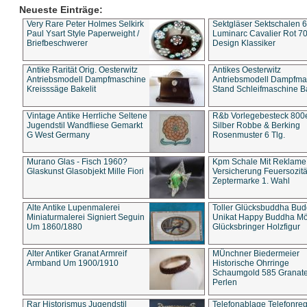
Neueste Einträge:
Very Rare Peter Holmes Selkirk
Sektgläser Sektschalen 
Paul Ysart Style Paperweight /
Luminarc Cavalier Rot 70
Briefbeschwerer
Design Klassiker
Antike Rarität Orig. Oesterwitz
Antikes Oesterwitz
Antriebsmodell Dampfmaschine
Antriebsmodell Dampfma
Kreisssäge Bakelit
Stand Schleifmaschine Ba
Vintage Antike Herrliche Seltene
R&b Vorlegebesteck 800
Jugendstil Wandfliese Gemarkt
Silber Robbe & Berking
G West Germany
Rosenmuster 6 Tlg.
Murano Glas - Fisch 1960?
Kpm Schale Mit Reklame
Glaskunst Glasobjekt Mille Fiori
Versicherung Feuersozitä
Zeptermarke 1. Wahl
Alte Antike Lupenmalerei
Toller Glücksbuddha Bu
Miniaturmalerei Signiert Seguin
Unikat Happy Buddha M
Um 1860/1880
Glücksbringer Holzfigur
Alter Antiker Granat Armreif
MÜnchner Biedermeier
Armband Um 1900/1910
Historische Ohrringe
Schaumgold 585 Granate 
Perlen
Rar Historismus Jugendstil
Telefonablage Telefonreg