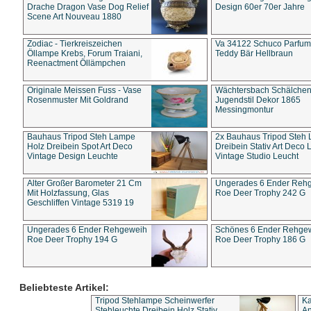
Drache Dragon Vase Dog Relief
Design 60er 70er Jahre
Scene Art Nouveau 1880
Zodiac - Tierkreiszeichen
Va 34122 Schuco Parfum 
Öllampe Krebs, Forum Traiani,
Teddy Bär Hellbraun
Reenactment Öllämpchen
Originale Meissen Fuss - Vase
Wächtersbach Schälche
Rosenmuster Mit Goldrand
Jugendstil Dekor 1865
Messingmontur
Bauhaus Tripod Steh Lampe
2x Bauhaus Tripod Steh
Holz Dreibein Spot Art Deco
Dreibein Stativ Art Deco L
Vintage Design Leuchte
Vintage Studio Leucht
Alter Großer Barometer 21 Cm
Ungerades 6 Ender Reh
Mit Holzfassung, Glas
Roe Deer Trophy 242 G
Geschliffen Vintage 5319 19
Ungerades 6 Ender Rehgeweih
Schönes 6 Ender Rehge
Roe Deer Trophy 194 G
Roe Deer Trophy 186 G
Beliebteste Artikel:
Tripod Stehlampe Scheinwerfer
Ka
Stehleuchte Dreibein Holz Stativ
An