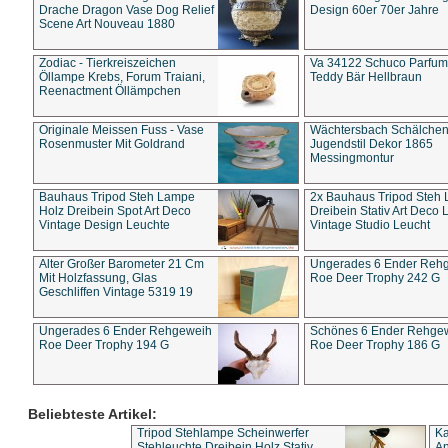
Drache Dragon Vase Dog Relief
Design 60er 70er Jahre
Scene Art Nouveau 1880
Zodiac - Tierkreiszeichen
Va 34122 Schuco Parfum 
Öllampe Krebs, Forum Traiani,
Teddy Bär Hellbraun
Reenactment Öllämpchen
Originale Meissen Fuss - Vase
Wächtersbach Schälche
Rosenmuster Mit Goldrand
Jugendstil Dekor 1865
Messingmontur
Bauhaus Tripod Steh Lampe
2x Bauhaus Tripod Steh
Holz Dreibein Spot Art Deco
Dreibein Stativ Art Deco L
Vintage Design Leuchte
Vintage Studio Leucht
Alter Großer Barometer 21 Cm
Ungerades 6 Ender Reh
Mit Holzfassung, Glas
Roe Deer Trophy 242 G
Geschliffen Vintage 5319 19
Ungerades 6 Ender Rehgeweih
Schönes 6 Ender Rehge
Roe Deer Trophy 194 G
Roe Deer Trophy 186 G
Beliebteste Artikel:
Tripod Stehlampe Scheinwerfer
Ka
Stehleuchte Dreibein Holz Stativ
An