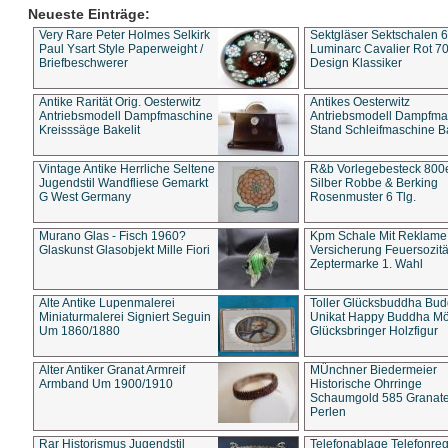
Neueste Einträge:
Very Rare Peter Holmes Selkirk
Sektgläser Sektschalen 
Paul Ysart Style Paperweight /
Luminarc Cavalier Rot 70
Briefbeschwerer
Design Klassiker
Antike Rarität Orig. Oesterwitz
Antikes Oesterwitz
Antriebsmodell Dampfmaschine
Antriebsmodell Dampfma
Kreisssäge Bakelit
Stand Schleifmaschine Ba
Vintage Antike Herrliche Seltene
R&b Vorlegebesteck 800
Jugendstil Wandfliese Gemarkt
Silber Robbe & Berking
G West Germany
Rosenmuster 6 Tlg.
Murano Glas - Fisch 1960?
Kpm Schale Mit Reklame
Glaskunst Glasobjekt Mille Fiori
Versicherung Feuersozitä
Zeptermarke 1. Wahl
Alte Antike Lupenmalerei
Toller Glücksbuddha Bu
Miniaturmalerei Signiert Seguin
Unikat Happy Buddha M
Um 1860/1880
Glücksbringer Holzfigur
Alter Antiker Granat Armreif
MÜnchner Biedermeier
Armband Um 1900/1910
Historische Ohrringe
Schaumgold 585 Granate 
Perlen
Rar Historismus Jugendstil
Telefonablage Telefonreg