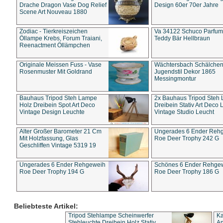
Drache Dragon Vase Dog Relief
Design 60er 70er Jahre
Scene Art Nouveau 1880
Zodiac - Tierkreiszeichen
Va 34122 Schuco Parfum 
Öllampe Krebs, Forum Traiani,
Teddy Bär Hellbraun
Reenactment Öllämpchen
Originale Meissen Fuss - Vase
Wächtersbach Schälche
Rosenmuster Mit Goldrand
Jugendstil Dekor 1865
Messingmontur
Bauhaus Tripod Steh Lampe
2x Bauhaus Tripod Steh
Holz Dreibein Spot Art Deco
Dreibein Stativ Art Deco L
Vintage Design Leuchte
Vintage Studio Leucht
Alter Großer Barometer 21 Cm
Ungerades 6 Ender Reh
Mit Holzfassung, Glas
Roe Deer Trophy 242 G
Geschliffen Vintage 5319 19
Ungerades 6 Ender Rehgeweih
Schönes 6 Ender Rehge
Roe Deer Trophy 194 G
Roe Deer Trophy 186 G
Beliebteste Artikel:
Tripod Stehlampe Scheinwerfer
Ka
Stehleuchte Dreibein Holz Stativ
An