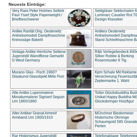
Neueste Einträge:
Very Rare Peter Holmes Selkirk
Sektgläser Sektschalen 
Paul Ysart Style Paperweight /
Luminarc Cavalier Rot 70
Briefbeschwerer
Design Klassiker
Antike Rarität Orig. Oesterwitz
Antikes Oesterwitz
Antriebsmodell Dampfmaschine
Antriebsmodell Dampfma
Kreisssäge Bakelit
Stand Schleifmaschine Ba
Vintage Antike Herrliche Seltene
R&b Vorlegebesteck 800
Jugendstil Wandfliese Gemarkt
Silber Robbe & Berking
G West Germany
Rosenmuster 6 Tlg.
Murano Glas - Fisch 1960?
Kpm Schale Mit Reklame
Glaskunst Glasobjekt Mille Fiori
Versicherung Feuersozitä
Zeptermarke 1. Wahl
Alte Antike Lupenmalerei
Toller Glücksbuddha Bu
Miniaturmalerei Signiert Seguin
Unikat Happy Buddha M
Um 1860/1880
Glücksbringer Holzfigur
Alter Antiker Granat Armreif
MÜnchner Biedermeier
Armband Um 1900/1910
Historische Ohrringe
Schaumgold 585 Granate 
Perlen
Rar Historismus Jugendstil
Telefonablage Telefonreg