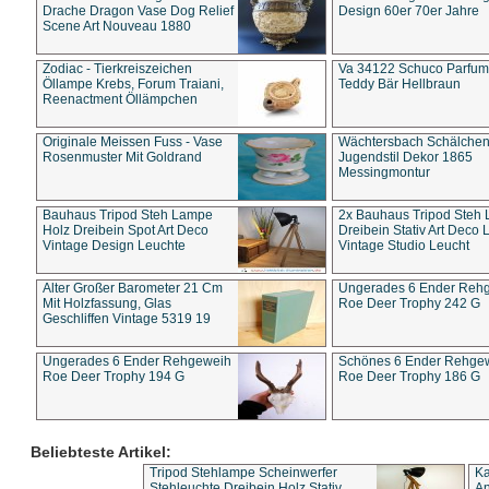
Drache Dragon Vase Dog Relief
Design 60er 70er Jahre
Scene Art Nouveau 1880
Zodiac - Tierkreiszeichen
Va 34122 Schuco Parfum 
Öllampe Krebs, Forum Traiani,
Teddy Bär Hellbraun
Reenactment Öllämpchen
Originale Meissen Fuss - Vase
Wächtersbach Schälche
Rosenmuster Mit Goldrand
Jugendstil Dekor 1865
Messingmontur
Bauhaus Tripod Steh Lampe
2x Bauhaus Tripod Steh
Holz Dreibein Spot Art Deco
Dreibein Stativ Art Deco L
Vintage Design Leuchte
Vintage Studio Leucht
Alter Großer Barometer 21 Cm
Ungerades 6 Ender Reh
Mit Holzfassung, Glas
Roe Deer Trophy 242 G
Geschliffen Vintage 5319 19
Ungerades 6 Ender Rehgeweih
Schönes 6 Ender Rehge
Roe Deer Trophy 194 G
Roe Deer Trophy 186 G
Beliebteste Artikel:
Tripod Stehlampe Scheinwerfer
Ka
Stehleuchte Dreibein Holz Stativ
An