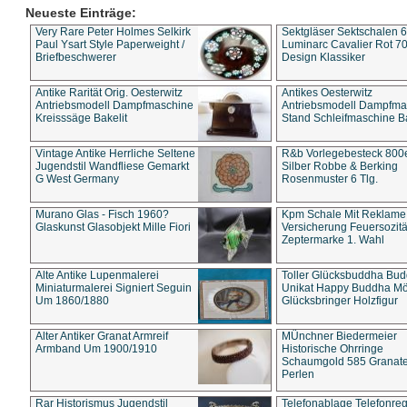
Neueste Einträge:
Very Rare Peter Holmes Selkirk
Sektgläser Sektschalen 
Paul Ysart Style Paperweight /
Luminarc Cavalier Rot 70
Briefbeschwerer
Design Klassiker
Antike Rarität Orig. Oesterwitz
Antikes Oesterwitz
Antriebsmodell Dampfmaschine
Antriebsmodell Dampfma
Kreisssäge Bakelit
Stand Schleifmaschine Ba
Vintage Antike Herrliche Seltene
R&b Vorlegebesteck 800
Jugendstil Wandfliese Gemarkt
Silber Robbe & Berking
G West Germany
Rosenmuster 6 Tlg.
Murano Glas - Fisch 1960?
Kpm Schale Mit Reklame
Glaskunst Glasobjekt Mille Fiori
Versicherung Feuersozitä
Zeptermarke 1. Wahl
Alte Antike Lupenmalerei
Toller Glücksbuddha Bu
Miniaturmalerei Signiert Seguin
Unikat Happy Buddha M
Um 1860/1880
Glücksbringer Holzfigur
Alter Antiker Granat Armreif
MÜnchner Biedermeier
Armband Um 1900/1910
Historische Ohrringe
Schaumgold 585 Granate 
Perlen
Rar Historismus Jugendstil
Telefonablage Telefonreg