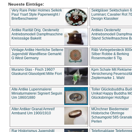
Neueste Einträge:
Very Rare Peter Holmes Selkirk
Sektgläser Sektschalen 
Paul Ysart Style Paperweight /
Luminarc Cavalier Rot 70
Briefbeschwerer
Design Klassiker
Antike Rarität Orig. Oesterwitz
Antikes Oesterwitz
Antriebsmodell Dampfmaschine
Antriebsmodell Dampfma
Kreisssäge Bakelit
Stand Schleifmaschine Ba
Vintage Antike Herrliche Seltene
R&b Vorlegebesteck 800
Jugendstil Wandfliese Gemarkt
Silber Robbe & Berking
G West Germany
Rosenmuster 6 Tlg.
Murano Glas - Fisch 1960?
Kpm Schale Mit Reklame
Glaskunst Glasobjekt Mille Fiori
Versicherung Feuersozitä
Zeptermarke 1. Wahl
Alte Antike Lupenmalerei
Toller Glücksbuddha Bu
Miniaturmalerei Signiert Seguin
Unikat Happy Buddha M
Um 1860/1880
Glücksbringer Holzfigur
Alter Antiker Granat Armreif
MÜnchner Biedermeier
Armband Um 1900/1910
Historische Ohrringe
Schaumgold 585 Granate 
Perlen
Rar Historismus Jugendstil
Telefonablage Telefonreg