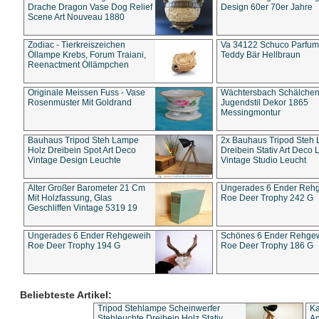
Drache Dragon Vase Dog Relief
Design 60er 70er Jahre
Scene Art Nouveau 1880
Zodiac - Tierkreiszeichen
Va 34122 Schuco Parfum 
Öllampe Krebs, Forum Traiani,
Teddy Bär Hellbraun
Reenactment Öllämpchen
Originale Meissen Fuss - Vase
Wächtersbach Schälche
Rosenmuster Mit Goldrand
Jugendstil Dekor 1865
Messingmontur
Bauhaus Tripod Steh Lampe
2x Bauhaus Tripod Steh
Holz Dreibein Spot Art Deco
Dreibein Stativ Art Deco L
Vintage Design Leuchte
Vintage Studio Leucht
Alter Großer Barometer 21 Cm
Ungerades 6 Ender Reh
Mit Holzfassung, Glas
Roe Deer Trophy 242 G
Geschliffen Vintage 5319 19
Ungerades 6 Ender Rehgeweih
Schönes 6 Ender Rehge
Roe Deer Trophy 194 G
Roe Deer Trophy 186 G
Beliebteste Artikel:
Tripod Stehlampe Scheinwerfer
Ka
Stehleuchte Dreibein Holz Stativ
An