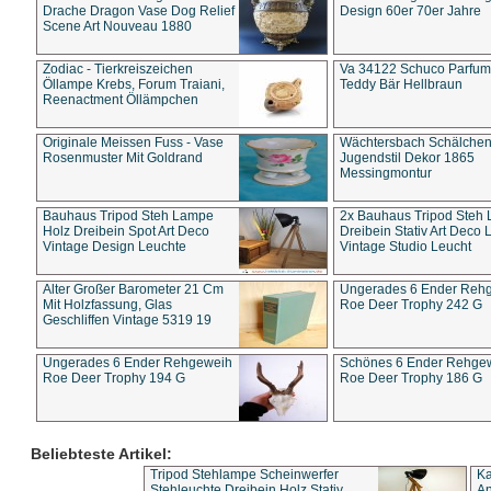
Drache Dragon Vase Dog Relief
Design 60er 70er Jahre
Scene Art Nouveau 1880
Zodiac - Tierkreiszeichen
Va 34122 Schuco Parfum 
Öllampe Krebs, Forum Traiani,
Teddy Bär Hellbraun
Reenactment Öllämpchen
Originale Meissen Fuss - Vase
Wächtersbach Schälche
Rosenmuster Mit Goldrand
Jugendstil Dekor 1865
Messingmontur
Bauhaus Tripod Steh Lampe
2x Bauhaus Tripod Steh
Holz Dreibein Spot Art Deco
Dreibein Stativ Art Deco L
Vintage Design Leuchte
Vintage Studio Leucht
Alter Großer Barometer 21 Cm
Ungerades 6 Ender Reh
Mit Holzfassung, Glas
Roe Deer Trophy 242 G
Geschliffen Vintage 5319 19
Ungerades 6 Ender Rehgeweih
Schönes 6 Ender Rehge
Roe Deer Trophy 194 G
Roe Deer Trophy 186 G
Beliebteste Artikel:
Tripod Stehlampe Scheinwerfer
Ka
Stehleuchte Dreibein Holz Stativ
An