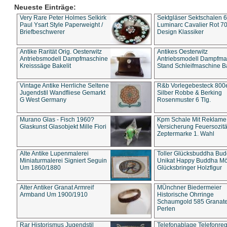
Neueste Einträge:
Very Rare Peter Holmes Selkirk
Sektgläser Sektschalen 
Paul Ysart Style Paperweight /
Luminarc Cavalier Rot 70
Briefbeschwerer
Design Klassiker
Antike Rarität Orig. Oesterwitz
Antikes Oesterwitz
Antriebsmodell Dampfmaschine
Antriebsmodell Dampfma
Kreisssäge Bakelit
Stand Schleifmaschine Ba
Vintage Antike Herrliche Seltene
R&b Vorlegebesteck 800
Jugendstil Wandfliese Gemarkt
Silber Robbe & Berking
G West Germany
Rosenmuster 6 Tlg.
Murano Glas - Fisch 1960?
Kpm Schale Mit Reklame
Glaskunst Glasobjekt Mille Fiori
Versicherung Feuersozitä
Zeptermarke 1. Wahl
Alte Antike Lupenmalerei
Toller Glücksbuddha Bu
Miniaturmalerei Signiert Seguin
Unikat Happy Buddha M
Um 1860/1880
Glücksbringer Holzfigur
Alter Antiker Granat Armreif
MÜnchner Biedermeier
Armband Um 1900/1910
Historische Ohrringe
Schaumgold 585 Granate 
Perlen
Rar Historismus Jugendstil
Telefonablage Telefonreg