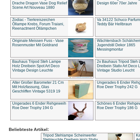
Drache Dragon Vase Dog Relief
Design 60er 70er Jahre
Scene Art Nouveau 1880
Zodiac - Tierkreiszeichen
Va 34122 Schuco Parfum 
Öllampe Krebs, Forum Traiani,
Teddy Bär Hellbraun
Reenactment Öllämpchen
Originale Meissen Fuss - Vase
Wächtersbach Schälche
Rosenmuster Mit Goldrand
Jugendstil Dekor 1865
Messingmontur
Bauhaus Tripod Steh Lampe
2x Bauhaus Tripod Steh
Holz Dreibein Spot Art Deco
Dreibein Stativ Art Deco L
Vintage Design Leuchte
Vintage Studio Leucht
Alter Großer Barometer 21 Cm
Ungerades 6 Ender Reh
Mit Holzfassung, Glas
Roe Deer Trophy 242 G
Geschliffen Vintage 5319 19
Ungerades 6 Ender Rehgeweih
Schönes 6 Ender Rehge
Roe Deer Trophy 194 G
Roe Deer Trophy 186 G
Beliebteste Artikel:
Tripod Stehlampe Scheinwerfer
Ka
Stehleuchte Dreibein Holz Stativ
An