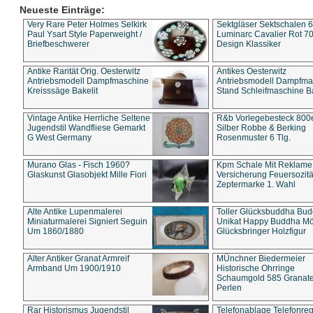
Neueste Einträge:
Very Rare Peter Holmes Selkirk
Sektgläser Sektschalen 
Paul Ysart Style Paperweight /
Luminarc Cavalier Rot 70
Briefbeschwerer
Design Klassiker
Antike Rarität Orig. Oesterwitz
Antikes Oesterwitz
Antriebsmodell Dampfmaschine
Antriebsmodell Dampfma
Kreisssäge Bakelit
Stand Schleifmaschine Ba
Vintage Antike Herrliche Seltene
R&b Vorlegebesteck 800
Jugendstil Wandfliese Gemarkt
Silber Robbe & Berking
G West Germany
Rosenmuster 6 Tlg.
Murano Glas - Fisch 1960?
Kpm Schale Mit Reklame
Glaskunst Glasobjekt Mille Fiori
Versicherung Feuersozitä
Zeptermarke 1. Wahl
Alte Antike Lupenmalerei
Toller Glücksbuddha Bu
Miniaturmalerei Signiert Seguin
Unikat Happy Buddha M
Um 1860/1880
Glücksbringer Holzfigur
Alter Antiker Granat Armreif
MÜnchner Biedermeier
Armband Um 1900/1910
Historische Ohrringe
Schaumgold 585 Granate 
Perlen
Rar Historismus Jugendstil
Telefonablage Telefonreg