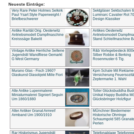
Neueste Einträge:
Very Rare Peter Holmes Selkirk
Sektgläser Sektschalen 
Paul Ysart Style Paperweight /
Luminarc Cavalier Rot 70
Briefbeschwerer
Design Klassiker
Antike Rarität Orig. Oesterwitz
Antikes Oesterwitz
Antriebsmodell Dampfmaschine
Antriebsmodell Dampfma
Kreisssäge Bakelit
Stand Schleifmaschine Ba
Vintage Antike Herrliche Seltene
R&b Vorlegebesteck 800
Jugendstil Wandfliese Gemarkt
Silber Robbe & Berking
G West Germany
Rosenmuster 6 Tlg.
Murano Glas - Fisch 1960?
Kpm Schale Mit Reklame
Glaskunst Glasobjekt Mille Fiori
Versicherung Feuersozitä
Zeptermarke 1. Wahl
Alte Antike Lupenmalerei
Toller Glücksbuddha Bu
Miniaturmalerei Signiert Seguin
Unikat Happy Buddha M
Um 1860/1880
Glücksbringer Holzfigur
Alter Antiker Granat Armreif
MÜnchner Biedermeier
Armband Um 1900/1910
Historische Ohrringe
Schaumgold 585 Granate 
Perlen
Rar Historismus Jugendstil
Telefonablage Telefonreg