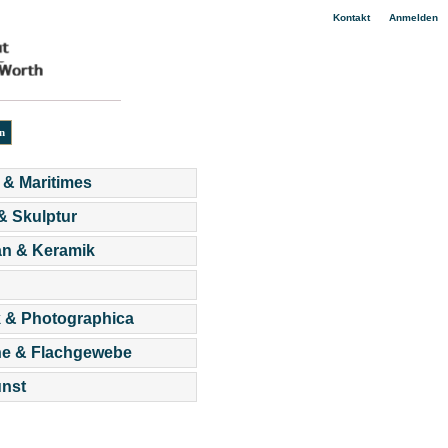
|
Kontakt
Anmelden
 & Maritimes
 & Skulptur
an & Keramik
 & Photographica
he & Flachgewebe
nst