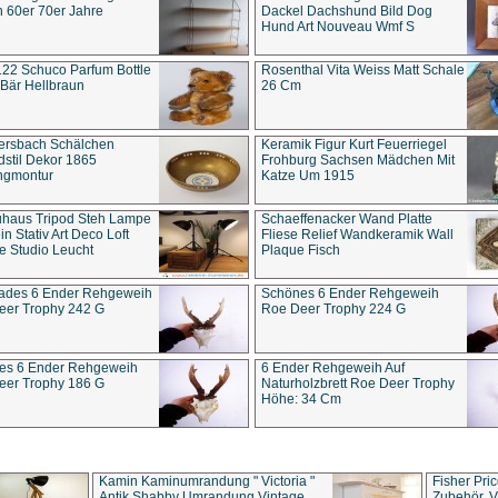
 60er 70er Jahre
Dackel Dachshund Bild Dog
Hund Art Nouveau Wmf S
22 Schuco Parfum Bottle
Rosenthal Vita Weiss Matt Schale
Bär Hellbraun
26 Cm
ersbach Schälchen
Keramik Figur Kurt Feuerriegel
stil Dekor 1865
Frohburg Sachsen Mädchen Mit
ngmontur
Katze Um 1915
uhaus Tripod Steh Lampe
Schaeffenacker Wand Platte
in Stativ Art Deco Loft
Fliese Relief Wandkeramik Wall
e Studio Leucht
Plaque Fisch
ades 6 Ender Rehgeweih
Schönes 6 Ender Rehgeweih
eer Trophy 242 G
Roe Deer Trophy 224 G
es 6 Ender Rehgeweih
6 Ender Rehgeweih Auf
eer Trophy 186 G
Naturholzbrett Roe Deer Trophy
Höhe: 34 Cm
Kamin Kaminumrandung " Victoria "
Fisher Pri
Antik Shabby Umrandung Vintage
Zubehör, V