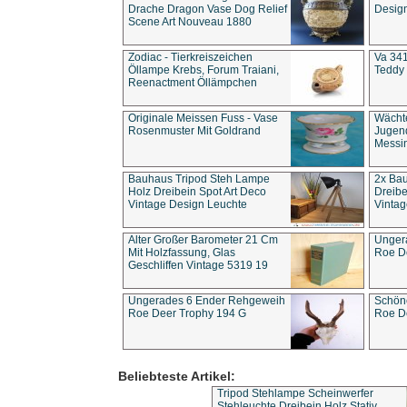
Drache Dragon Vase Dog Relief
Design
Scene Art Nouveau 1880
Zodiac - Tierkreiszeichen
Va 341
Öllampe Krebs, Forum Traiani,
Teddy 
Reenactment Öllämpchen
Originale Meissen Fuss - Vase
Wächt
Rosenmuster Mit Goldrand
Jugend
Messi
Bauhaus Tripod Steh Lampe
2x Ba
Holz Dreibein Spot Art Deco
Dreibe
Vintage Design Leuchte
Vintag
Alter Großer Barometer 21 Cm
Unger
Mit Holzfassung, Glas
Roe D
Geschliffen Vintage 5319 19
Ungerades 6 Ender Rehgeweih
Schön
Roe Deer Trophy 194 G
Roe D
Beliebteste Artikel:
Tripod Stehlampe Scheinwerfer
Stehleuchte Dreibein Holz Stativ