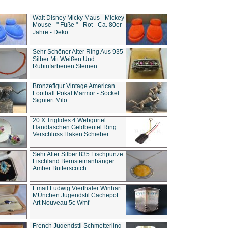
Walt Disney Micky Maus - Mickey
Mouse - " Füße " - Rot - Ca. 80er
Jahre - Deko
Sehr Schöner Alter Ring Aus 935
Silber Mit Weißen Und
Rubinfarbenen Steinen
Bronzefigur Vintage American
Football Pokal Marmor - Sockel
Signiert Milo
20 X Triglides 4 Webgürtel
Handtaschen Geldbeutel Ring
Verschluss Haken Schieber
Sehr Alter Silber 835 Fischpunze
Fischland Bernsteinanhänger
Amber Butterscotch
Email Ludwig Vierthaler Winhart
MÜnchen Jugendstil Cachepot
Art Nouveau 5c Wmf
French Jugendstil Schmetterling