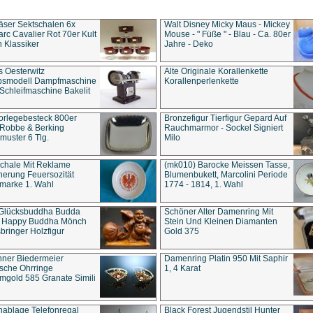
äser Sektschalen 6x
Walt Disney Micky Maus - Mickey
rc Cavalier Rot 70er Kult
Mouse - " Füße " - Blau - Ca. 80er
 Klassiker
Jahre - Deko
s Oesterwitz
Alte Originale Korallenkette
ebsmodell Dampfmaschine
Korallenperlenkette
Schleifmaschine Bakelit
rlegebesteck 800er
Bronzefigur Tierfigur Gepard Auf
 Robbe & Berking
Rauchmarmor - Sockel Signiert
uster 6 Tlg.
Milo
chale Mit Reklame
(mk010) Barocke Meissen Tasse,
herung Feuersozität
Blumenbukett, Marcolini Periode
marke 1. Wahl
1774 - 1814, 1. Wahl
 Glücksbuddha Budda
Schöner Alter Damenring Mit
t Happy Buddha Mönch
Stein Und Kleinen Diamanten
bringer Holzfigur
Gold 375
ner Biedermeier
Damenring Platin 950 Mit Saphir
ische Ohrringe
1, 4 Karat
gold 585 Granate Simili
nablage Telefonregal
Black Forest Jugendstil Hunter