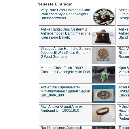
Neueste Einträge:
Very Rare Peter Holmes Selkirk
Sektgl
Paul Ysart Style Paperweight /
Lumina
Briefbeschwerer
Design
Antike Rarität Orig. Oesterwitz
Antike
Antriebsmodell Dampfmaschine
Antri
Kreisssäge Bakelit
Stand 
Vintage Antike Herrliche Seltene
R&b Vo
Jugendstil Wandfliese Gemarkt
Silber
G West Germany
Rosenm
Murano Glas - Fisch 1960?
Kpm S
Glaskunst Glasobjekt Mille Fiori
Versic
Zepter
Alte Antike Lupenmalerei
Toller
Miniaturmalerei Signiert Seguin
Unika
Um 1860/1880
Glücks
Alter Antiker Granat Armreif
MÜnch
Armband Um 1900/1910
Histor
Schaum
Perlen
Rar Historismus Jugendstil
Telefo