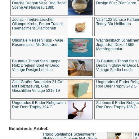
Drache Dragon Vase Dog Relief
Design 60er 70er Jahre
Scene Art Nouveau 1880
Zodiac - Tierkreiszeichen
Va 34122 Schuco Parfum 
Öllampe Krebs, Forum Traiani,
Teddy Bär Hellbraun
Reenactment Öllämpchen
Originale Meissen Fuss - Vase
Wächtersbach Schälche
Rosenmuster Mit Goldrand
Jugendstil Dekor 1865
Messingmontur
Bauhaus Tripod Steh Lampe
2x Bauhaus Tripod Steh
Holz Dreibein Spot Art Deco
Dreibein Stativ Art Deco L
Vintage Design Leuchte
Vintage Studio Leucht
Alter Großer Barometer 21 Cm
Ungerades 6 Ender Reh
Mit Holzfassung, Glas
Roe Deer Trophy 242 G
Geschliffen Vintage 5319 19
Ungerades 6 Ender Rehgeweih
Schönes 6 Ender Rehge
Roe Deer Trophy 194 G
Roe Deer Trophy 186 G
Beliebteste Artikel:
Tripod Stehlampe Scheinwerfer
Ka
Stehleuchte Dreibein Holz Stativ
An