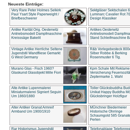
Neueste Einträge:
Very Rare Peter Holmes Selkirk
Sektgläser Sektschalen 
Paul Ysart Style Paperweight /
Luminarc Cavalier Rot 70
Briefbeschwerer
Design Klassiker
Antike Rarität Orig. Oesterwitz
Antikes Oesterwitz
Antriebsmodell Dampfmaschine
Antriebsmodell Dampfma
Kreisssäge Bakelit
Stand Schleifmaschine Ba
Vintage Antike Herrliche Seltene
R&b Vorlegebesteck 800
Jugendstil Wandfliese Gemarkt
Silber Robbe & Berking
G West Germany
Rosenmuster 6 Tlg.
Murano Glas - Fisch 1960?
Kpm Schale Mit Reklame
Glaskunst Glasobjekt Mille Fiori
Versicherung Feuersozitä
Zeptermarke 1. Wahl
Alte Antike Lupenmalerei
Toller Glücksbuddha Bu
Miniaturmalerei Signiert Seguin
Unikat Happy Buddha M
Um 1860/1880
Glücksbringer Holzfigur
Alter Antiker Granat Armreif
MÜnchner Biedermeier
Armband Um 1900/1910
Historische Ohrringe
Schaumgold 585 Granate 
Perlen
Rar Historismus Jugendstil
Telefonablage Telefonreg