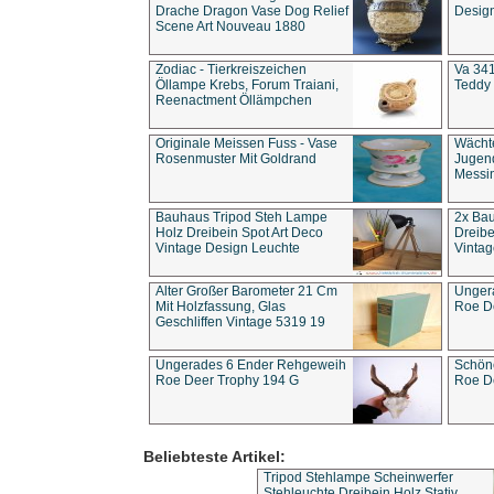
Drache Dragon Vase Dog Relief
Design
Scene Art Nouveau 1880
Zodiac - Tierkreiszeichen
Va 341
Öllampe Krebs, Forum Traiani,
Teddy 
Reenactment Öllämpchen
Originale Meissen Fuss - Vase
Wächt
Rosenmuster Mit Goldrand
Jugend
Messi
Bauhaus Tripod Steh Lampe
2x Ba
Holz Dreibein Spot Art Deco
Dreibe
Vintage Design Leuchte
Vintag
Alter Großer Barometer 21 Cm
Unger
Mit Holzfassung, Glas
Roe D
Geschliffen Vintage 5319 19
Ungerades 6 Ender Rehgeweih
Schön
Roe Deer Trophy 194 G
Roe D
Beliebteste Artikel:
Tripod Stehlampe Scheinwerfer
Stehleuchte Dreibein Holz Stativ