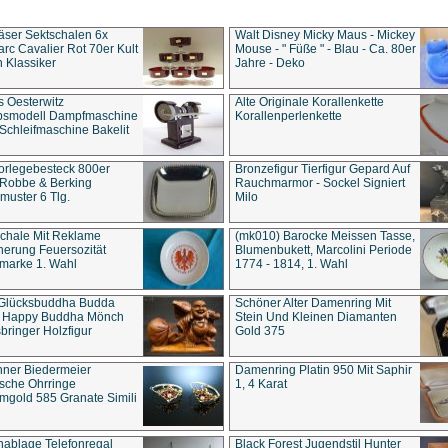
äser Sektschalen 6x
Walt Disney Micky Maus - Mickey
rc Cavalier Rot 70er Kult
Mouse - " Füße " - Blau - Ca. 80er
 Klassiker
Jahre - Deko
s Oesterwitz
Alte Originale Korallenkette
ebsmodell Dampfmaschine
Korallenperlenkette
Schleifmaschine Bakelit
rlegebesteck 800er
Bronzefigur Tierfigur Gepard Auf
 Robbe & Berking
Rauchmarmor - Sockel Signiert
uster 6 Tlg.
Milo
chale Mit Reklame
(mk010) Barocke Meissen Tasse,
herung Feuersozität
Blumenbukett, Marcolini Periode
marke 1. Wahl
1774 - 1814, 1. Wahl
 Glücksbuddha Budda
Schöner Alter Damenring Mit
t Happy Buddha Mönch
Stein Und Kleinen Diamanten
bringer Holzfigur
Gold 375
ner Biedermeier
Damenring Platin 950 Mit Saphir
ische Ohrringe
1, 4 Karat
gold 585 Granate Simili
nablage Telefonregal
Black Forest Jugendstil Hunter