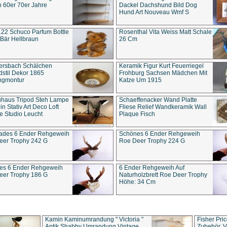
 60er 70er Jahre
Dackel Dachshund Bild Dog
Hund Art Nouveau Wmf S
22 Schuco Parfum Bottle
Rosenthal Vita Weiss Matt Schale
Bär Hellbraun
26 Cm
ersbach Schälchen
Keramik Figur Kurt Feuerriegel
stil Dekor 1865
Frohburg Sachsen Mädchen Mit
ngmontur
Katze Um 1915
uhaus Tripod Steh Lampe
Schaeffenacker Wand Platte
in Stativ Art Deco Loft
Fliese Relief Wandkeramik Wall
e Studio Leucht
Plaque Fisch
ades 6 Ender Rehgeweih
Schönes 6 Ender Rehgeweih
eer Trophy 242 G
Roe Deer Trophy 224 G
es 6 Ender Rehgeweih
6 Ender Rehgeweih Auf
eer Trophy 186 G
Naturholzbrett Roe Deer Trophy
Höhe: 34 Cm
Kamin Kaminumrandung " Victoria "
Fisher Pri
Antik Shabby Umrandung Vintage
Zubehör, V