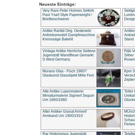
Neueste Einträge:
Very Rare Peter Holmes Selkirk
Sektgl
Paul Ysart Style Paperweight /
Lumina
Briefbeschwerer
Design
Antike Rarität Orig. Oesterwitz
Antike
Antriebsmodell Dampfmaschine
Antri
Kreisssäge Bakelit
Stand 
Vintage Antike Herrliche Seltene
R&b Vo
Jugendstil Wandfliese Gemarkt
Silber
G West Germany
Rosenm
Murano Glas - Fisch 1960?
Kpm S
Glaskunst Glasobjekt Mille Fiori
Versic
Zepter
Alte Antike Lupenmalerei
Toller
Miniaturmalerei Signiert Seguin
Unika
Um 1860/1880
Glücks
Alter Antiker Granat Armreif
MÜnch
Armband Um 1900/1910
Histor
Schaum
Perlen
Rar Historismus Jugendstil
Telefo