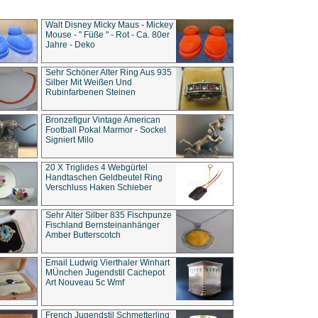
Walt Disney Micky Maus - Mickey
Mouse - " Füße " - Rot - Ca. 80er
Jahre - Deko
Sehr Schöner Alter Ring Aus 935
Silber Mit Weißen Und
Rubinfarbenen Steinen
Bronzefigur Vintage American
Football Pokal Marmor - Sockel
Signiert Milo
20 X Triglides 4 Webgürtel
Handtaschen Geldbeutel Ring
Verschluss Haken Schieber
Sehr Alter Silber 835 Fischpunze
Fischland Bernsteinanhänger
Amber Butterscotch
Email Ludwig Vierthaler Winhart
MÜnchen Jugendstil Cachepot
Art Nouveau 5c Wmf
French Jugendstil Schmetterling