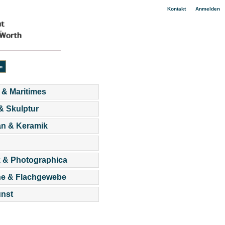
|
Kontakt
Anmelden
 & Maritimes
 & Skulptur
an & Keramik
 & Photographica
he & Flachgewebe
nst