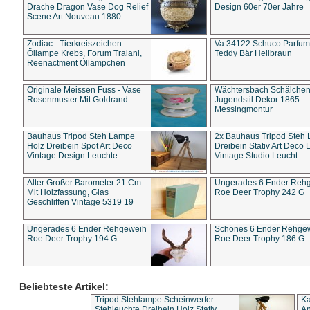
Drache Dragon Vase Dog Relief
Design 60er 70er Jahre
Scene Art Nouveau 1880
Zodiac - Tierkreiszeichen
Va 34122 Schuco Parfum 
Öllampe Krebs, Forum Traiani,
Teddy Bär Hellbraun
Reenactment Öllämpchen
Originale Meissen Fuss - Vase
Wächtersbach Schälche
Rosenmuster Mit Goldrand
Jugendstil Dekor 1865
Messingmontur
Bauhaus Tripod Steh Lampe
2x Bauhaus Tripod Steh
Holz Dreibein Spot Art Deco
Dreibein Stativ Art Deco L
Vintage Design Leuchte
Vintage Studio Leucht
Alter Großer Barometer 21 Cm
Ungerades 6 Ender Reh
Mit Holzfassung, Glas
Roe Deer Trophy 242 G
Geschliffen Vintage 5319 19
Ungerades 6 Ender Rehgeweih
Schönes 6 Ender Rehge
Roe Deer Trophy 194 G
Roe Deer Trophy 186 G
Beliebteste Artikel:
Tripod Stehlampe Scheinwerfer
Ka
Stehleuchte Dreibein Holz Stativ
An