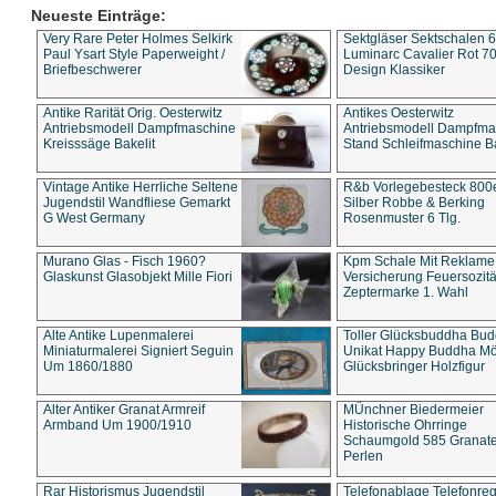
Neueste Einträge:
Very Rare Peter Holmes Selkirk
Sektgläser Sektschalen 
Paul Ysart Style Paperweight /
Luminarc Cavalier Rot 70
Briefbeschwerer
Design Klassiker
Antike Rarität Orig. Oesterwitz
Antikes Oesterwitz
Antriebsmodell Dampfmaschine
Antriebsmodell Dampfma
Kreisssäge Bakelit
Stand Schleifmaschine Ba
Vintage Antike Herrliche Seltene
R&b Vorlegebesteck 800
Jugendstil Wandfliese Gemarkt
Silber Robbe & Berking
G West Germany
Rosenmuster 6 Tlg.
Murano Glas - Fisch 1960?
Kpm Schale Mit Reklame
Glaskunst Glasobjekt Mille Fiori
Versicherung Feuersozitä
Zeptermarke 1. Wahl
Alte Antike Lupenmalerei
Toller Glücksbuddha Bu
Miniaturmalerei Signiert Seguin
Unikat Happy Buddha M
Um 1860/1880
Glücksbringer Holzfigur
Alter Antiker Granat Armreif
MÜnchner Biedermeier
Armband Um 1900/1910
Historische Ohrringe
Schaumgold 585 Granate 
Perlen
Rar Historismus Jugendstil
Telefonablage Telefonreg