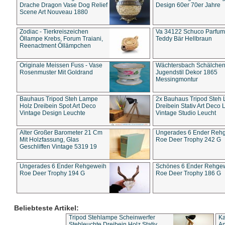
Drache Dragon Vase Dog Relief
Design 60er 70er Jahre
Scene Art Nouveau 1880
Zodiac - Tierkreiszeichen
Va 34122 Schuco Parfum 
Öllampe Krebs, Forum Traiani,
Teddy Bär Hellbraun
Reenactment Öllämpchen
Originale Meissen Fuss - Vase
Wächtersbach Schälche
Rosenmuster Mit Goldrand
Jugendstil Dekor 1865
Messingmontur
Bauhaus Tripod Steh Lampe
2x Bauhaus Tripod Steh
Holz Dreibein Spot Art Deco
Dreibein Stativ Art Deco L
Vintage Design Leuchte
Vintage Studio Leucht
Alter Großer Barometer 21 Cm
Ungerades 6 Ender Reh
Mit Holzfassung, Glas
Roe Deer Trophy 242 G
Geschliffen Vintage 5319 19
Ungerades 6 Ender Rehgeweih
Schönes 6 Ender Rehge
Roe Deer Trophy 194 G
Roe Deer Trophy 186 G
Beliebteste Artikel:
Tripod Stehlampe Scheinwerfer
Ka
Stehleuchte Dreibein Holz Stativ
An