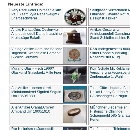
Neueste Einträge:
Very Rare Peter Holmes Selkirk
Sektgläser Sektschalen 
Paul Ysart Style Paperweight /
Luminarc Cavalier Rot 70
Briefbeschwerer
Design Klassiker
Antike Rarität Orig. Oesterwitz
Antikes Oesterwitz
Antriebsmodell Dampfmaschine
Antriebsmodell Dampfma
Kreisssäge Bakelit
Stand Schleifmaschine Ba
Vintage Antike Herrliche Seltene
R&b Vorlegebesteck 800
Jugendstil Wandfliese Gemarkt
Silber Robbe & Berking
G West Germany
Rosenmuster 6 Tlg.
Murano Glas - Fisch 1960?
Kpm Schale Mit Reklame
Glaskunst Glasobjekt Mille Fiori
Versicherung Feuersozitä
Zeptermarke 1. Wahl
Alte Antike Lupenmalerei
Toller Glücksbuddha Bu
Miniaturmalerei Signiert Seguin
Unikat Happy Buddha M
Um 1860/1880
Glücksbringer Holzfigur
Alter Antiker Granat Armreif
MÜnchner Biedermeier
Armband Um 1900/1910
Historische Ohrringe
Schaumgold 585 Granate 
Perlen
Rar Historismus Jugendstil
Telefonablage Telefonreg