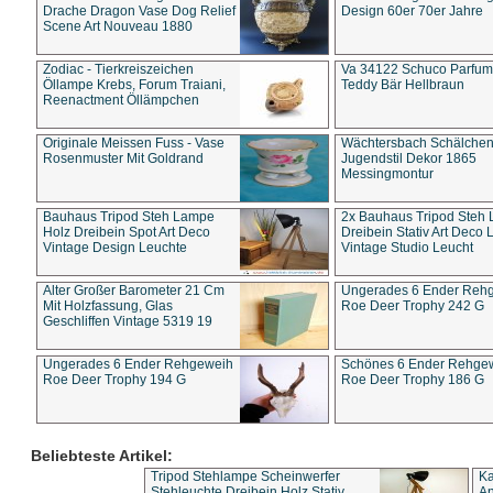
Drache Dragon Vase Dog Relief
Design 60er 70er Jahre
Scene Art Nouveau 1880
Zodiac - Tierkreiszeichen
Va 34122 Schuco Parfum 
Öllampe Krebs, Forum Traiani,
Teddy Bär Hellbraun
Reenactment Öllämpchen
Originale Meissen Fuss - Vase
Wächtersbach Schälche
Rosenmuster Mit Goldrand
Jugendstil Dekor 1865
Messingmontur
Bauhaus Tripod Steh Lampe
2x Bauhaus Tripod Steh
Holz Dreibein Spot Art Deco
Dreibein Stativ Art Deco L
Vintage Design Leuchte
Vintage Studio Leucht
Alter Großer Barometer 21 Cm
Ungerades 6 Ender Reh
Mit Holzfassung, Glas
Roe Deer Trophy 242 G
Geschliffen Vintage 5319 19
Ungerades 6 Ender Rehgeweih
Schönes 6 Ender Rehge
Roe Deer Trophy 194 G
Roe Deer Trophy 186 G
Beliebteste Artikel:
Tripod Stehlampe Scheinwerfer
Ka
Stehleuchte Dreibein Holz Stativ
An