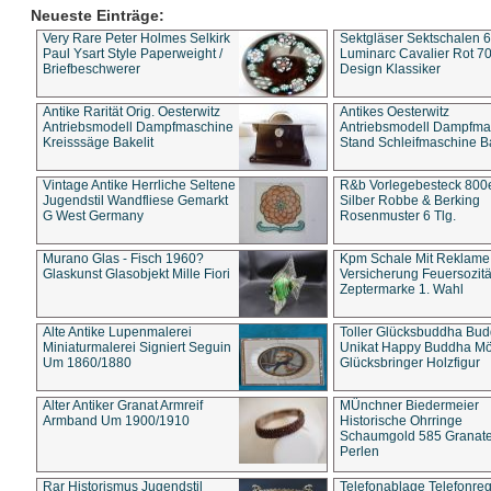
Neueste Einträge:
Very Rare Peter Holmes Selkirk
Sektgläser Sektschalen 
Paul Ysart Style Paperweight /
Luminarc Cavalier Rot 70
Briefbeschwerer
Design Klassiker
Antike Rarität Orig. Oesterwitz
Antikes Oesterwitz
Antriebsmodell Dampfmaschine
Antriebsmodell Dampfma
Kreisssäge Bakelit
Stand Schleifmaschine Ba
Vintage Antike Herrliche Seltene
R&b Vorlegebesteck 800
Jugendstil Wandfliese Gemarkt
Silber Robbe & Berking
G West Germany
Rosenmuster 6 Tlg.
Murano Glas - Fisch 1960?
Kpm Schale Mit Reklame
Glaskunst Glasobjekt Mille Fiori
Versicherung Feuersozitä
Zeptermarke 1. Wahl
Alte Antike Lupenmalerei
Toller Glücksbuddha Bu
Miniaturmalerei Signiert Seguin
Unikat Happy Buddha M
Um 1860/1880
Glücksbringer Holzfigur
Alter Antiker Granat Armreif
MÜnchner Biedermeier
Armband Um 1900/1910
Historische Ohrringe
Schaumgold 585 Granate 
Perlen
Rar Historismus Jugendstil
Telefonablage Telefonreg