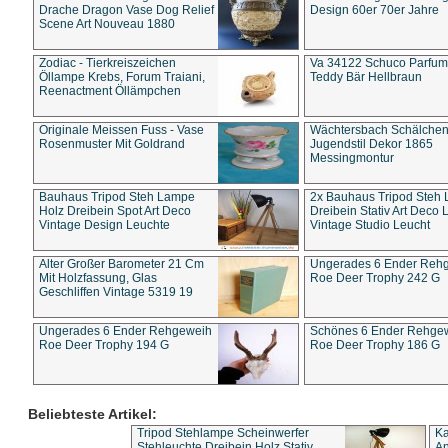
Drache Dragon Vase Dog Relief
Design 60er 70er Jahre
Scene Art Nouveau 1880
Zodiac - Tierkreiszeichen
Va 34122 Schuco Parfum 
Öllampe Krebs, Forum Traiani,
Teddy Bär Hellbraun
Reenactment Öllämpchen
Originale Meissen Fuss - Vase
Wächtersbach Schälche
Rosenmuster Mit Goldrand
Jugendstil Dekor 1865
Messingmontur
Bauhaus Tripod Steh Lampe
2x Bauhaus Tripod Steh
Holz Dreibein Spot Art Deco
Dreibein Stativ Art Deco L
Vintage Design Leuchte
Vintage Studio Leucht
Alter Großer Barometer 21 Cm
Ungerades 6 Ender Reh
Mit Holzfassung, Glas
Roe Deer Trophy 242 G
Geschliffen Vintage 5319 19
Ungerades 6 Ender Rehgeweih
Schönes 6 Ender Rehge
Roe Deer Trophy 194 G
Roe Deer Trophy 186 G
Beliebteste Artikel:
Tripod Stehlampe Scheinwerfer
Ka
Stehleuchte Dreibein Holz Stativ
An