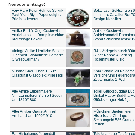
Neueste Einträge:
Very Rare Peter Holmes Selkirk
Sektgläser Sektschalen 
Paul Ysart Style Paperweight /
Luminarc Cavalier Rot 70
Briefbeschwerer
Design Klassiker
Antike Rarität Orig. Oesterwitz
Antikes Oesterwitz
Antriebsmodell Dampfmaschine
Antriebsmodell Dampfma
Kreisssäge Bakelit
Stand Schleifmaschine Ba
Vintage Antike Herrliche Seltene
R&b Vorlegebesteck 800
Jugendstil Wandfliese Gemarkt
Silber Robbe & Berking
G West Germany
Rosenmuster 6 Tlg.
Murano Glas - Fisch 1960?
Kpm Schale Mit Reklame
Glaskunst Glasobjekt Mille Fiori
Versicherung Feuersozitä
Zeptermarke 1. Wahl
Alte Antike Lupenmalerei
Toller Glücksbuddha Bu
Miniaturmalerei Signiert Seguin
Unikat Happy Buddha M
Um 1860/1880
Glücksbringer Holzfigur
Alter Antiker Granat Armreif
MÜnchner Biedermeier
Armband Um 1900/1910
Historische Ohrringe
Schaumgold 585 Granate 
Perlen
Rar Historismus Jugendstil
Telefonablage Telefonreg