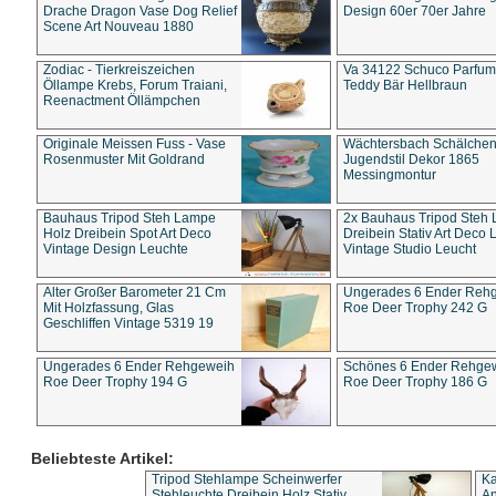
Drache Dragon Vase Dog Relief
Design 60er 70er Jahre
Scene Art Nouveau 1880
Zodiac - Tierkreiszeichen
Va 34122 Schuco Parfum 
Öllampe Krebs, Forum Traiani,
Teddy Bär Hellbraun
Reenactment Öllämpchen
Originale Meissen Fuss - Vase
Wächtersbach Schälche
Rosenmuster Mit Goldrand
Jugendstil Dekor 1865
Messingmontur
Bauhaus Tripod Steh Lampe
2x Bauhaus Tripod Steh
Holz Dreibein Spot Art Deco
Dreibein Stativ Art Deco L
Vintage Design Leuchte
Vintage Studio Leucht
Alter Großer Barometer 21 Cm
Ungerades 6 Ender Reh
Mit Holzfassung, Glas
Roe Deer Trophy 242 G
Geschliffen Vintage 5319 19
Ungerades 6 Ender Rehgeweih
Schönes 6 Ender Rehge
Roe Deer Trophy 194 G
Roe Deer Trophy 186 G
Beliebteste Artikel:
Tripod Stehlampe Scheinwerfer
Ka
Stehleuchte Dreibein Holz Stativ
An