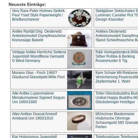
Neueste Einträge:
Very Rare Peter Holmes Selkirk
Sektgläser Sektschalen 
Paul Ysart Style Paperweight /
Luminarc Cavalier Rot 70
Briefbeschwerer
Design Klassiker
Antike Rarität Orig. Oesterwitz
Antikes Oesterwitz
Antriebsmodell Dampfmaschine
Antriebsmodell Dampfma
Kreisssäge Bakelit
Stand Schleifmaschine Ba
Vintage Antike Herrliche Seltene
R&b Vorlegebesteck 800
Jugendstil Wandfliese Gemarkt
Silber Robbe & Berking
G West Germany
Rosenmuster 6 Tlg.
Murano Glas - Fisch 1960?
Kpm Schale Mit Reklame
Glaskunst Glasobjekt Mille Fiori
Versicherung Feuersozitä
Zeptermarke 1. Wahl
Alte Antike Lupenmalerei
Toller Glücksbuddha Bu
Miniaturmalerei Signiert Seguin
Unikat Happy Buddha M
Um 1860/1880
Glücksbringer Holzfigur
Alter Antiker Granat Armreif
MÜnchner Biedermeier
Armband Um 1900/1910
Historische Ohrringe
Schaumgold 585 Granate 
Perlen
Rar Historismus Jugendstil
Telefonablage Telefonreg