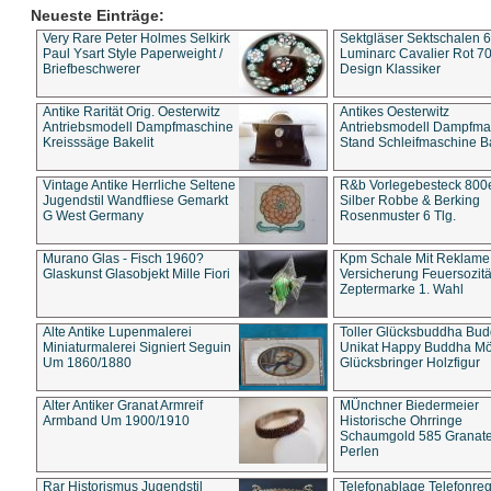
Neueste Einträge:
Very Rare Peter Holmes Selkirk
Sektgläser Sektschalen 
Paul Ysart Style Paperweight /
Luminarc Cavalier Rot 70
Briefbeschwerer
Design Klassiker
Antike Rarität Orig. Oesterwitz
Antikes Oesterwitz
Antriebsmodell Dampfmaschine
Antriebsmodell Dampfma
Kreisssäge Bakelit
Stand Schleifmaschine Ba
Vintage Antike Herrliche Seltene
R&b Vorlegebesteck 800
Jugendstil Wandfliese Gemarkt
Silber Robbe & Berking
G West Germany
Rosenmuster 6 Tlg.
Murano Glas - Fisch 1960?
Kpm Schale Mit Reklame
Glaskunst Glasobjekt Mille Fiori
Versicherung Feuersozitä
Zeptermarke 1. Wahl
Alte Antike Lupenmalerei
Toller Glücksbuddha Bu
Miniaturmalerei Signiert Seguin
Unikat Happy Buddha M
Um 1860/1880
Glücksbringer Holzfigur
Alter Antiker Granat Armreif
MÜnchner Biedermeier
Armband Um 1900/1910
Historische Ohrringe
Schaumgold 585 Granate 
Perlen
Rar Historismus Jugendstil
Telefonablage Telefonreg