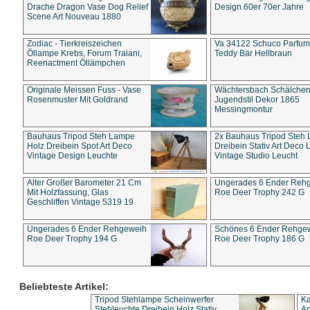
Drache Dragon Vase Dog Relief
Design 60er 70er Jahre
Scene Art Nouveau 1880
Zodiac - Tierkreiszeichen
Va 34122 Schuco Parfum 
Öllampe Krebs, Forum Traiani,
Teddy Bär Hellbraun
Reenactment Öllämpchen
Originale Meissen Fuss - Vase
Wächtersbach Schälche
Rosenmuster Mit Goldrand
Jugendstil Dekor 1865
Messingmontur
Bauhaus Tripod Steh Lampe
2x Bauhaus Tripod Steh
Holz Dreibein Spot Art Deco
Dreibein Stativ Art Deco L
Vintage Design Leuchte
Vintage Studio Leucht
Alter Großer Barometer 21 Cm
Ungerades 6 Ender Reh
Mit Holzfassung, Glas
Roe Deer Trophy 242 G
Geschliffen Vintage 5319 19
Ungerades 6 Ender Rehgeweih
Schönes 6 Ender Rehge
Roe Deer Trophy 194 G
Roe Deer Trophy 186 G
Beliebteste Artikel:
Tripod Stehlampe Scheinwerfer
Ka
Stehleuchte Dreibein Holz Stativ
An