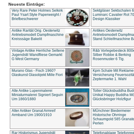
Neueste Einträge:
Very Rare Peter Holmes Selkirk
Sektgläser Sektschalen 
Paul Ysart Style Paperweight /
Luminarc Cavalier Rot 70
Briefbeschwerer
Design Klassiker
Antike Rarität Orig. Oesterwitz
Antikes Oesterwitz
Antriebsmodell Dampfmaschine
Antriebsmodell Dampfma
Kreisssäge Bakelit
Stand Schleifmaschine Ba
Vintage Antike Herrliche Seltene
R&b Vorlegebesteck 800
Jugendstil Wandfliese Gemarkt
Silber Robbe & Berking
G West Germany
Rosenmuster 6 Tlg.
Murano Glas - Fisch 1960?
Kpm Schale Mit Reklame
Glaskunst Glasobjekt Mille Fiori
Versicherung Feuersozitä
Zeptermarke 1. Wahl
Alte Antike Lupenmalerei
Toller Glücksbuddha Bu
Miniaturmalerei Signiert Seguin
Unikat Happy Buddha M
Um 1860/1880
Glücksbringer Holzfigur
Alter Antiker Granat Armreif
MÜnchner Biedermeier
Armband Um 1900/1910
Historische Ohrringe
Schaumgold 585 Granate 
Perlen
Rar Historismus Jugendstil
Telefonablage Telefonreg