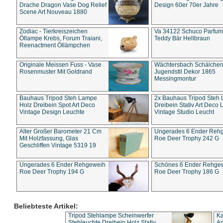
Drache Dragon Vase Dog Relief
Design 60er 70er Jahre
Scene Art Nouveau 1880
Zodiac - Tierkreiszeichen
Va 34122 Schuco Parfum 
Öllampe Krebs, Forum Traiani,
Teddy Bär Hellbraun
Reenactment Öllämpchen
Originale Meissen Fuss - Vase
Wächtersbach Schälche
Rosenmuster Mit Goldrand
Jugendstil Dekor 1865
Messingmontur
Bauhaus Tripod Steh Lampe
2x Bauhaus Tripod Steh
Holz Dreibein Spot Art Deco
Dreibein Stativ Art Deco L
Vintage Design Leuchte
Vintage Studio Leucht
Alter Großer Barometer 21 Cm
Ungerades 6 Ender Reh
Mit Holzfassung, Glas
Roe Deer Trophy 242 G
Geschliffen Vintage 5319 19
Ungerades 6 Ender Rehgeweih
Schönes 6 Ender Rehge
Roe Deer Trophy 194 G
Roe Deer Trophy 186 G
Beliebteste Artikel:
Tripod Stehlampe Scheinwerfer
Ka
Stehleuchte Dreibein Holz Stativ
An