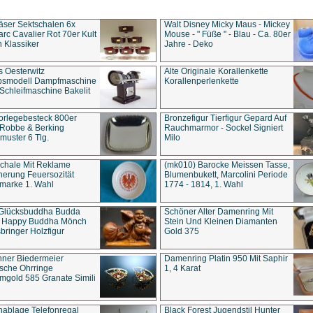
äser Sektschalen 6x
Walt Disney Micky Maus - Mickey
rc Cavalier Rot 70er Kult
Mouse - " Füße " - Blau - Ca. 80er
 Klassiker
Jahre - Deko
s Oesterwitz
Alte Originale Korallenkette
ebsmodell Dampfmaschine
Korallenperlenkette
Schleifmaschine Bakelit
rlegebesteck 800er
Bronzefigur Tierfigur Gepard Auf
 Robbe & Berking
Rauchmarmor - Sockel Signiert
uster 6 Tlg.
Milo
chale Mit Reklame
(mk010) Barocke Meissen Tasse,
herung Feuersozität
Blumenbukett, Marcolini Periode
marke 1. Wahl
1774 - 1814, 1. Wahl
 Glücksbuddha Budda
Schöner Alter Damenring Mit
t Happy Buddha Mönch
Stein Und Kleinen Diamanten
bringer Holzfigur
Gold 375
ner Biedermeier
Damenring Platin 950 Mit Saphir
ische Ohrringe
1, 4 Karat
gold 585 Granate Simili
nablage Telefonregal
Black Forest Jugendstil Hunter