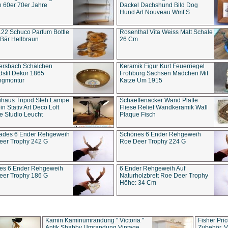
 60er 70er Jahre
Dackel Dachshund Bild Dog
Hund Art Nouveau Wmf S
22 Schuco Parfum Bottle
Rosenthal Vita Weiss Matt Schale
Bär Hellbraun
26 Cm
ersbach Schälchen
Keramik Figur Kurt Feuerriegel
stil Dekor 1865
Frohburg Sachsen Mädchen Mit
ngmontur
Katze Um 1915
uhaus Tripod Steh Lampe
Schaeffenacker Wand Platte
in Stativ Art Deco Loft
Fliese Relief Wandkeramik Wall
e Studio Leucht
Plaque Fisch
ades 6 Ender Rehgeweih
Schönes 6 Ender Rehgeweih
eer Trophy 242 G
Roe Deer Trophy 224 G
es 6 Ender Rehgeweih
6 Ender Rehgeweih Auf
eer Trophy 186 G
Naturholzbrett Roe Deer Trophy
Höhe: 34 Cm
Kamin Kaminumrandung " Victoria "
Fisher Pri
Antik Shabby Umrandung Vintage
Zubehör, V