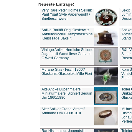
Neueste Einträge:
Very Rare Peter Holmes Selkirk
Sektgl
Paul Ysart Style Paperweight /
Lumina
Briefbeschwerer
Design
Antike Rarität Orig. Oesterwitz
Antike
Antriebsmodell Dampfmaschine
Antri
Kreisssäge Bakelit
Stand 
Vintage Antike Herrliche Seltene
R&b Vo
Jugendstil Wandfliese Gemarkt
Silber
G West Germany
Rosenm
Murano Glas - Fisch 1960?
Kpm S
Glaskunst Glasobjekt Mille Fiori
Versic
Zepter
Alte Antike Lupenmalerei
Toller
Miniaturmalerei Signiert Seguin
Unika
Um 1860/1880
Glücks
Alter Antiker Granat Armreif
MÜnch
Armband Um 1900/1910
Histor
Schaum
Perlen
Rar Historismus Jugendstil
Telefo