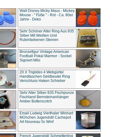
Walt Disney Micky Maus - Mickey
Mouse - " Füße " - Rot - Ca. 80er
Jahre - Deko
Sehr Schöner Alter Ring Aus 935
Silber Mit Weißen Und
Rubinfarbenen Steinen
Bronzefigur Vintage American
Football Pokal Marmor - Sockel
Signiert Milo
20 X Triglides 4 Webgürtel
Handtaschen Geldbeutel Ring
Verschluss Haken Schieber
Sehr Alter Silber 835 Fischpunze
Fischland Bernsteinanhänger
Amber Butterscotch
Email Ludwig Vierthaler Winhart
MÜnchen Jugendstil Cachepot
Art Nouveau 5c Wmf
French Jugendstil Schmetterling