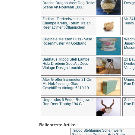
Drache Dragon Vase Dog Relief
Design
Scene Art Nouveau 1880
Zodiac - Tierkreiszeichen
Va 341
Öllampe Krebs, Forum Traiani,
Teddy 
Reenactment Öllämpchen
Originale Meissen Fuss - Vase
Wächt
Rosenmuster Mit Goldrand
Jugend
Messi
Bauhaus Tripod Steh Lampe
2x Ba
Holz Dreibein Spot Art Deco
Dreibe
Vintage Design Leuchte
Vintag
Alter Großer Barometer 21 Cm
Unger
Mit Holzfassung, Glas
Roe D
Geschliffen Vintage 5319 19
Ungerades 6 Ender Rehgeweih
Schön
Roe Deer Trophy 194 G
Roe D
Beliebteste Artikel:
Tripod Stehlampe Scheinwerfer
Stehleuchte Dreibein Holz Stativ