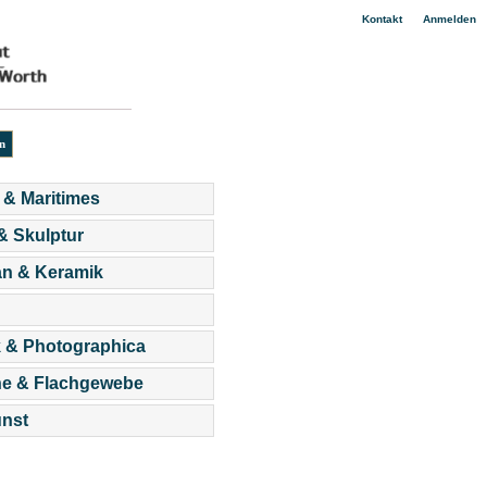
|
Kontakt
Anmelden
 & Maritimes
 & Skulptur
an & Keramik
 & Photographica
he & Flachgewebe
nst