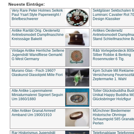
Neueste Einträge:
Very Rare Peter Holmes Selkirk
Sektgläser Sektschalen 
Paul Ysart Style Paperweight /
Luminarc Cavalier Rot 70
Briefbeschwerer
Design Klassiker
Antike Rarität Orig. Oesterwitz
Antikes Oesterwitz
Antriebsmodell Dampfmaschine
Antriebsmodell Dampfma
Kreisssäge Bakelit
Stand Schleifmaschine Ba
Vintage Antike Herrliche Seltene
R&b Vorlegebesteck 800
Jugendstil Wandfliese Gemarkt
Silber Robbe & Berking
G West Germany
Rosenmuster 6 Tlg.
Murano Glas - Fisch 1960?
Kpm Schale Mit Reklame
Glaskunst Glasobjekt Mille Fiori
Versicherung Feuersozitä
Zeptermarke 1. Wahl
Alte Antike Lupenmalerei
Toller Glücksbuddha Bu
Miniaturmalerei Signiert Seguin
Unikat Happy Buddha M
Um 1860/1880
Glücksbringer Holzfigur
Alter Antiker Granat Armreif
MÜnchner Biedermeier
Armband Um 1900/1910
Historische Ohrringe
Schaumgold 585 Granate 
Perlen
Rar Historismus Jugendstil
Telefonablage Telefonreg