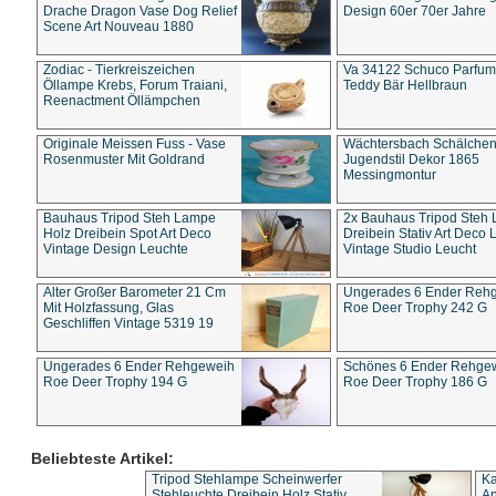
Drache Dragon Vase Dog Relief
Design 60er 70er Jahre
Scene Art Nouveau 1880
Zodiac - Tierkreiszeichen
Va 34122 Schuco Parfum 
Öllampe Krebs, Forum Traiani,
Teddy Bär Hellbraun
Reenactment Öllämpchen
Originale Meissen Fuss - Vase
Wächtersbach Schälche
Rosenmuster Mit Goldrand
Jugendstil Dekor 1865
Messingmontur
Bauhaus Tripod Steh Lampe
2x Bauhaus Tripod Steh
Holz Dreibein Spot Art Deco
Dreibein Stativ Art Deco L
Vintage Design Leuchte
Vintage Studio Leucht
Alter Großer Barometer 21 Cm
Ungerades 6 Ender Reh
Mit Holzfassung, Glas
Roe Deer Trophy 242 G
Geschliffen Vintage 5319 19
Ungerades 6 Ender Rehgeweih
Schönes 6 Ender Rehge
Roe Deer Trophy 194 G
Roe Deer Trophy 186 G
Beliebteste Artikel:
Tripod Stehlampe Scheinwerfer
Ka
Stehleuchte Dreibein Holz Stativ
An