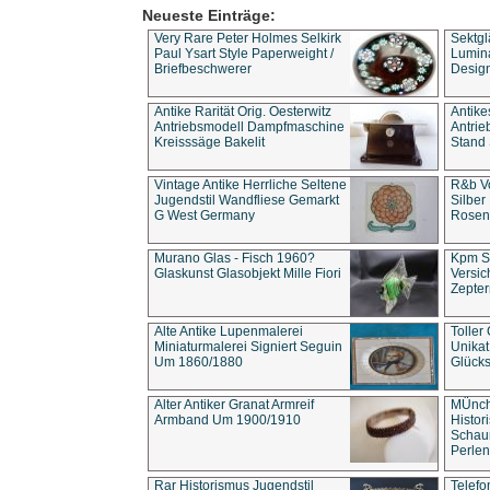
Neueste Einträge:
Very Rare Peter Holmes Selkirk
Sektgl
Paul Ysart Style Paperweight /
Lumina
Briefbeschwerer
Design
Antike Rarität Orig. Oesterwitz
Antike
Antriebsmodell Dampfmaschine
Antri
Kreisssäge Bakelit
Stand 
Vintage Antike Herrliche Seltene
R&b Vo
Jugendstil Wandfliese Gemarkt
Silber
G West Germany
Rosenm
Murano Glas - Fisch 1960?
Kpm S
Glaskunst Glasobjekt Mille Fiori
Versic
Zepter
Alte Antike Lupenmalerei
Toller
Miniaturmalerei Signiert Seguin
Unika
Um 1860/1880
Glücks
Alter Antiker Granat Armreif
MÜnch
Armband Um 1900/1910
Histor
Schaum
Perlen
Rar Historismus Jugendstil
Telefo