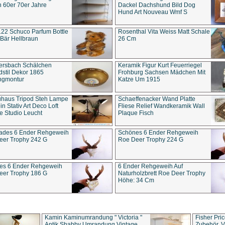
 60er 70er Jahre
Dackel Dachshund Bild Dog
Hund Art Nouveau Wmf S
22 Schuco Parfum Bottle
Rosenthal Vita Weiss Matt Schale
Bär Hellbraun
26 Cm
ersbach Schälchen
Keramik Figur Kurt Feuerriegel
stil Dekor 1865
Frohburg Sachsen Mädchen Mit
ngmontur
Katze Um 1915
uhaus Tripod Steh Lampe
Schaeffenacker Wand Platte
in Stativ Art Deco Loft
Fliese Relief Wandkeramik Wall
e Studio Leucht
Plaque Fisch
ades 6 Ender Rehgeweih
Schönes 6 Ender Rehgeweih
eer Trophy 242 G
Roe Deer Trophy 224 G
es 6 Ender Rehgeweih
6 Ender Rehgeweih Auf
eer Trophy 186 G
Naturholzbrett Roe Deer Trophy
Höhe: 34 Cm
Kamin Kaminumrandung " Victoria "
Fisher Pri
Antik Shabby Umrandung Vintage
Zubehör, V