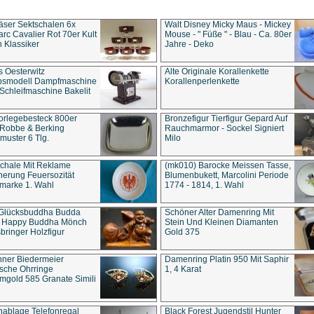
äser Sektschalen 6x
Walt Disney Micky Maus - Mickey
rc Cavalier Rot 70er Kult
Mouse - " Füße " - Blau - Ca. 80er
 Klassiker
Jahre - Deko
s Oesterwitz
Alte Originale Korallenkette
ebsmodell Dampfmaschine
Korallenperlenkette
Schleifmaschine Bakelit
rlegebesteck 800er
Bronzefigur Tierfigur Gepard Auf
 Robbe & Berking
Rauchmarmor - Sockel Signiert
uster 6 Tlg.
Milo
chale Mit Reklame
(mk010) Barocke Meissen Tasse,
herung Feuersozität
Blumenbukett, Marcolini Periode
marke 1. Wahl
1774 - 1814, 1. Wahl
 Glücksbuddha Budda
Schöner Alter Damenring Mit
t Happy Buddha Mönch
Stein Und Kleinen Diamanten
bringer Holzfigur
Gold 375
ner Biedermeier
Damenring Platin 950 Mit Saphir
ische Ohrringe
1, 4 Karat
gold 585 Granate Simili
nablage Telefonregal
Black Forest Jugendstil Hunter