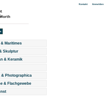
|
Kontakt
Anmelden
 & Maritimes
 & Skulptur
an & Keramik
 & Photographica
he & Flachgewebe
nst