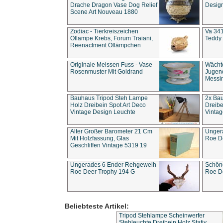
Drache Dragon Vase Dog Relief
Design
Scene Art Nouveau 1880
Zodiac - Tierkreiszeichen
Va 341
Öllampe Krebs, Forum Traiani,
Teddy 
Reenactment Öllämpchen
Originale Meissen Fuss - Vase
Wächt
Rosenmuster Mit Goldrand
Jugend
Messi
Bauhaus Tripod Steh Lampe
2x Ba
Holz Dreibein Spot Art Deco
Dreibe
Vintage Design Leuchte
Vintag
Alter Großer Barometer 21 Cm
Unger
Mit Holzfassung, Glas
Roe D
Geschliffen Vintage 5319 19
Ungerades 6 Ender Rehgeweih
Schön
Roe Deer Trophy 194 G
Roe D
Beliebteste Artikel:
Tripod Stehlampe Scheinwerfer
Stehleuchte Dreibein Holz Stativ