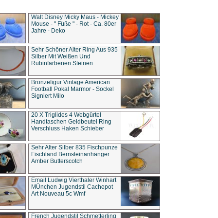
Walt Disney Micky Maus - Mickey
Mouse - " Füße " - Rot - Ca. 80er
Jahre - Deko
Sehr Schöner Alter Ring Aus 935
Silber Mit Weißen Und
Rubinfarbenen Steinen
Bronzefigur Vintage American
Football Pokal Marmor - Sockel
Signiert Milo
20 X Triglides 4 Webgürtel
Handtaschen Geldbeutel Ring
Verschluss Haken Schieber
Sehr Alter Silber 835 Fischpunze
Fischland Bernsteinanhänger
Amber Butterscotch
Email Ludwig Vierthaler Winhart
MÜnchen Jugendstil Cachepot
Art Nouveau 5c Wmf
French Jugendstil Schmetterling