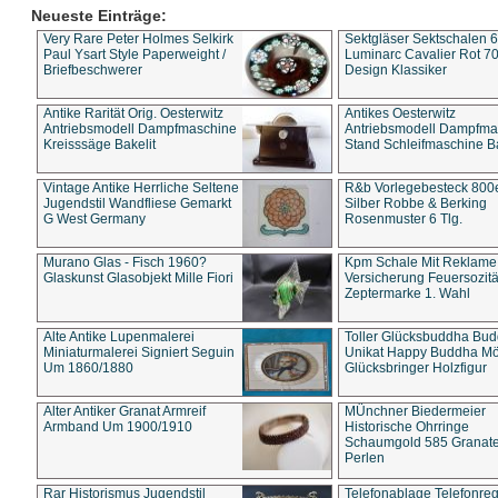
Neueste Einträge:
Very Rare Peter Holmes Selkirk
Sektgläser Sektschalen 
Paul Ysart Style Paperweight /
Luminarc Cavalier Rot 70
Briefbeschwerer
Design Klassiker
Antike Rarität Orig. Oesterwitz
Antikes Oesterwitz
Antriebsmodell Dampfmaschine
Antriebsmodell Dampfma
Kreisssäge Bakelit
Stand Schleifmaschine Ba
Vintage Antike Herrliche Seltene
R&b Vorlegebesteck 800
Jugendstil Wandfliese Gemarkt
Silber Robbe & Berking
G West Germany
Rosenmuster 6 Tlg.
Murano Glas - Fisch 1960?
Kpm Schale Mit Reklame
Glaskunst Glasobjekt Mille Fiori
Versicherung Feuersozitä
Zeptermarke 1. Wahl
Alte Antike Lupenmalerei
Toller Glücksbuddha Bu
Miniaturmalerei Signiert Seguin
Unikat Happy Buddha M
Um 1860/1880
Glücksbringer Holzfigur
Alter Antiker Granat Armreif
MÜnchner Biedermeier
Armband Um 1900/1910
Historische Ohrringe
Schaumgold 585 Granate 
Perlen
Rar Historismus Jugendstil
Telefonablage Telefonreg