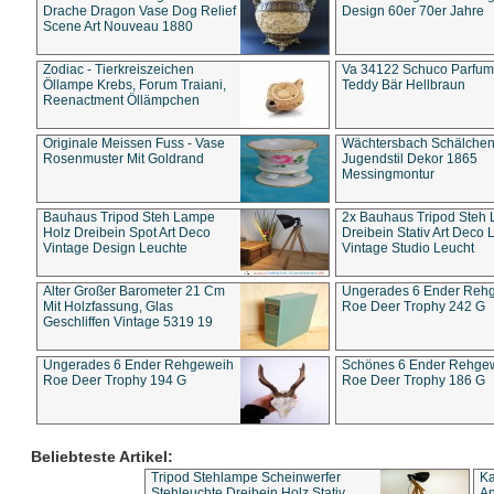
Drache Dragon Vase Dog Relief
Design 60er 70er Jahre
Scene Art Nouveau 1880
Zodiac - Tierkreiszeichen
Va 34122 Schuco Parfum 
Öllampe Krebs, Forum Traiani,
Teddy Bär Hellbraun
Reenactment Öllämpchen
Originale Meissen Fuss - Vase
Wächtersbach Schälche
Rosenmuster Mit Goldrand
Jugendstil Dekor 1865
Messingmontur
Bauhaus Tripod Steh Lampe
2x Bauhaus Tripod Steh
Holz Dreibein Spot Art Deco
Dreibein Stativ Art Deco L
Vintage Design Leuchte
Vintage Studio Leucht
Alter Großer Barometer 21 Cm
Ungerades 6 Ender Reh
Mit Holzfassung, Glas
Roe Deer Trophy 242 G
Geschliffen Vintage 5319 19
Ungerades 6 Ender Rehgeweih
Schönes 6 Ender Rehge
Roe Deer Trophy 194 G
Roe Deer Trophy 186 G
Beliebteste Artikel:
Tripod Stehlampe Scheinwerfer
Ka
Stehleuchte Dreibein Holz Stativ
An