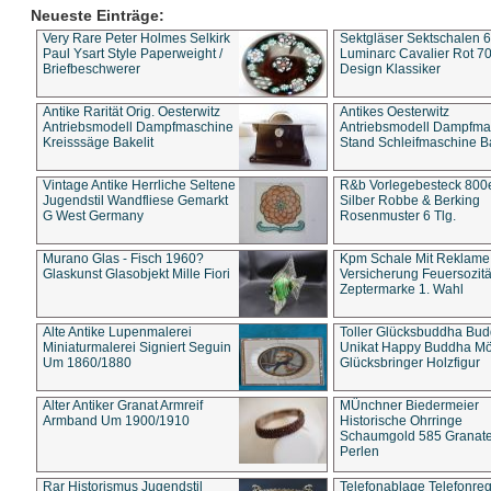
Neueste Einträge:
Very Rare Peter Holmes Selkirk
Sektgläser Sektschalen 
Paul Ysart Style Paperweight /
Luminarc Cavalier Rot 70
Briefbeschwerer
Design Klassiker
Antike Rarität Orig. Oesterwitz
Antikes Oesterwitz
Antriebsmodell Dampfmaschine
Antriebsmodell Dampfma
Kreisssäge Bakelit
Stand Schleifmaschine Ba
Vintage Antike Herrliche Seltene
R&b Vorlegebesteck 800
Jugendstil Wandfliese Gemarkt
Silber Robbe & Berking
G West Germany
Rosenmuster 6 Tlg.
Murano Glas - Fisch 1960?
Kpm Schale Mit Reklame
Glaskunst Glasobjekt Mille Fiori
Versicherung Feuersozitä
Zeptermarke 1. Wahl
Alte Antike Lupenmalerei
Toller Glücksbuddha Bu
Miniaturmalerei Signiert Seguin
Unikat Happy Buddha M
Um 1860/1880
Glücksbringer Holzfigur
Alter Antiker Granat Armreif
MÜnchner Biedermeier
Armband Um 1900/1910
Historische Ohrringe
Schaumgold 585 Granate 
Perlen
Rar Historismus Jugendstil
Telefonablage Telefonreg