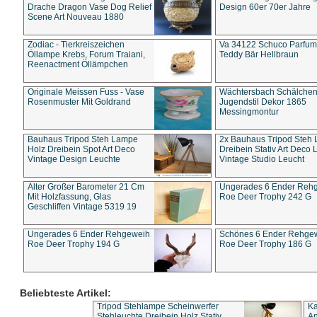
Drache Dragon Vase Dog Relief
Design 60er 70er Jahre
Scene Art Nouveau 1880
Zodiac - Tierkreiszeichen
Va 34122 Schuco Parfum 
Öllampe Krebs, Forum Traiani,
Teddy Bär Hellbraun
Reenactment Öllämpchen
Originale Meissen Fuss - Vase
Wächtersbach Schälche
Rosenmuster Mit Goldrand
Jugendstil Dekor 1865
Messingmontur
Bauhaus Tripod Steh Lampe
2x Bauhaus Tripod Steh
Holz Dreibein Spot Art Deco
Dreibein Stativ Art Deco L
Vintage Design Leuchte
Vintage Studio Leucht
Alter Großer Barometer 21 Cm
Ungerades 6 Ender Reh
Mit Holzfassung, Glas
Roe Deer Trophy 242 G
Geschliffen Vintage 5319 19
Ungerades 6 Ender Rehgeweih
Schönes 6 Ender Rehge
Roe Deer Trophy 194 G
Roe Deer Trophy 186 G
Beliebteste Artikel:
Tripod Stehlampe Scheinwerfer
Ka
Stehleuchte Dreibein Holz Stativ
An