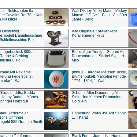
äser Sektschalen 6x
Walt Disney Micky Maus - Mickey
rc Cavalier Rot 70er Kult
Mouse - " Füße " - Blau - Ca. 80er
 Klassiker
Jahre - Deko
s Oesterwitz
Alte Originale Korallenkette
ebsmodell Dampfmaschine
Korallenperlenkette
Schleifmaschine Bakelit
rlegebesteck 800er
Bronzefigur Tierfigur Gepard Auf
 Robbe & Berking
Rauchmarmor - Sockel Signiert
uster 6 Tlg.
Milo
chale Mit Reklame
(mk010) Barocke Meissen Tasse,
herung Feuersozität
Blumenbukett, Marcolini Periode
marke 1. Wahl
1774 - 1814, 1. Wahl
 Glücksbuddha Budda
Schöner Alter Damenring Mit
t Happy Buddha Mönch
Stein Und Kleinen Diamanten
bringer Holzfigur
Gold 375
ner Biedermeier
Damenring Platin 950 Mit Saphir
ische Ohrringe
1, 4 Karat
gold 585 Granate Simili
nablage Telefonregal
Black Forest Jugendstil Hunter