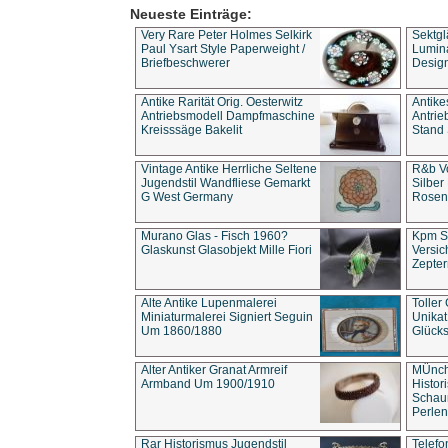
Neueste Einträge:
Very Rare Peter Holmes Selkirk
Sektgl
Paul Ysart Style Paperweight /
Lumina
Briefbeschwerer
Design
Antike Rarität Orig. Oesterwitz
Antike
Antriebsmodell Dampfmaschine
Antri
Kreisssäge Bakelit
Stand 
Vintage Antike Herrliche Seltene
R&b Vo
Jugendstil Wandfliese Gemarkt
Silber
G West Germany
Rosenm
Murano Glas - Fisch 1960?
Kpm S
Glaskunst Glasobjekt Mille Fiori
Versic
Zepter
Alte Antike Lupenmalerei
Toller
Miniaturmalerei Signiert Seguin
Unika
Um 1860/1880
Glücks
Alter Antiker Granat Armreif
MÜnch
Armband Um 1900/1910
Histor
Schaum
Perlen
Rar Historismus Jugendstil
Telefo