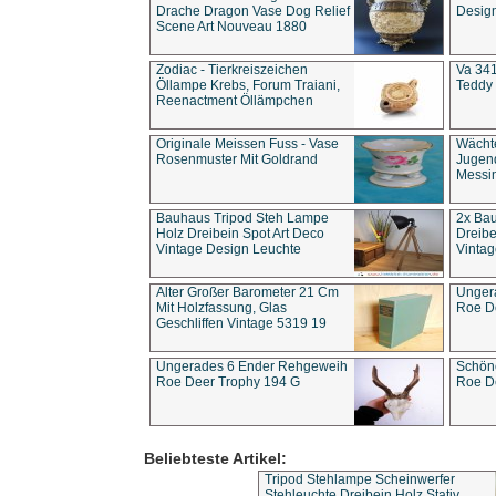
Drache Dragon Vase Dog Relief
Design
Scene Art Nouveau 1880
Zodiac - Tierkreiszeichen
Va 341
Öllampe Krebs, Forum Traiani,
Teddy 
Reenactment Öllämpchen
Originale Meissen Fuss - Vase
Wächt
Rosenmuster Mit Goldrand
Jugend
Messi
Bauhaus Tripod Steh Lampe
2x Ba
Holz Dreibein Spot Art Deco
Dreibe
Vintage Design Leuchte
Vintag
Alter Großer Barometer 21 Cm
Unger
Mit Holzfassung, Glas
Roe D
Geschliffen Vintage 5319 19
Ungerades 6 Ender Rehgeweih
Schön
Roe Deer Trophy 194 G
Roe D
Beliebteste Artikel:
Tripod Stehlampe Scheinwerfer
Stehleuchte Dreibein Holz Stativ