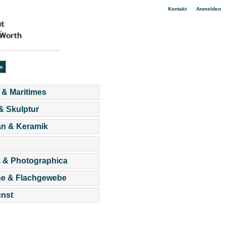
|
Kontakt
Anmelden
 & Maritimes
 & Skulptur
an & Keramik
 & Photographica
he & Flachgewebe
nst