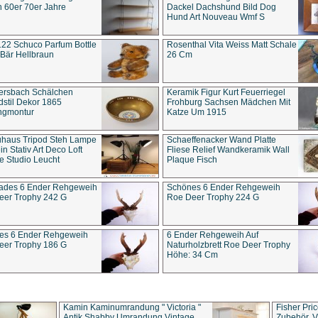
 60er 70er Jahre
Dackel Dachshund Bild Dog
Hund Art Nouveau Wmf S
22 Schuco Parfum Bottle
Rosenthal Vita Weiss Matt Schale
Bär Hellbraun
26 Cm
ersbach Schälchen
Keramik Figur Kurt Feuerriegel
stil Dekor 1865
Frohburg Sachsen Mädchen Mit
ngmontur
Katze Um 1915
uhaus Tripod Steh Lampe
Schaeffenacker Wand Platte
in Stativ Art Deco Loft
Fliese Relief Wandkeramik Wall
e Studio Leucht
Plaque Fisch
ades 6 Ender Rehgeweih
Schönes 6 Ender Rehgeweih
eer Trophy 242 G
Roe Deer Trophy 224 G
es 6 Ender Rehgeweih
6 Ender Rehgeweih Auf
eer Trophy 186 G
Naturholzbrett Roe Deer Trophy
Höhe: 34 Cm
Kamin Kaminumrandung " Victoria "
Fisher Pri
Antik Shabby Umrandung Vintage
Zubehör, V