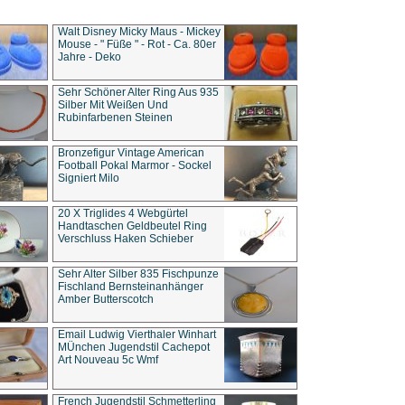
Walt Disney Micky Maus - Mickey
Mouse - " Füße " - Rot - Ca. 80er
Jahre - Deko
Sehr Schöner Alter Ring Aus 935
Silber Mit Weißen Und
Rubinfarbenen Steinen
Bronzefigur Vintage American
Football Pokal Marmor - Sockel
Signiert Milo
20 X Triglides 4 Webgürtel
Handtaschen Geldbeutel Ring
Verschluss Haken Schieber
Sehr Alter Silber 835 Fischpunze
Fischland Bernsteinanhänger
Amber Butterscotch
Email Ludwig Vierthaler Winhart
MÜnchen Jugendstil Cachepot
Art Nouveau 5c Wmf
French Jugendstil Schmetterling