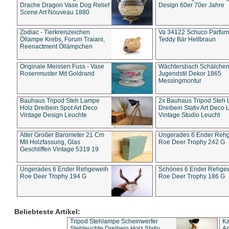
Drache Dragon Vase Dog Relief
Design 60er 70er Jahre
Scene Art Nouveau 1880
Zodiac - Tierkreiszeichen
Va 34122 Schuco Parfum 
Öllampe Krebs, Forum Traiani,
Teddy Bär Hellbraun
Reenactment Öllämpchen
Originale Meissen Fuss - Vase
Wächtersbach Schälche
Rosenmuster Mit Goldrand
Jugendstil Dekor 1865
Messingmontur
Bauhaus Tripod Steh Lampe
2x Bauhaus Tripod Steh
Holz Dreibein Spot Art Deco
Dreibein Stativ Art Deco L
Vintage Design Leuchte
Vintage Studio Leucht
Alter Großer Barometer 21 Cm
Ungerades 6 Ender Reh
Mit Holzfassung, Glas
Roe Deer Trophy 242 G
Geschliffen Vintage 5319 19
Ungerades 6 Ender Rehgeweih
Schönes 6 Ender Rehge
Roe Deer Trophy 194 G
Roe Deer Trophy 186 G
Beliebteste Artikel:
Tripod Stehlampe Scheinwerfer
Ka
Stehleuchte Dreibein Holz Stativ
An