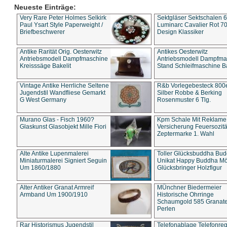
Neueste Einträge:
Very Rare Peter Holmes Selkirk
Sektgläser Sektschalen 
Paul Ysart Style Paperweight /
Luminarc Cavalier Rot 70
Briefbeschwerer
Design Klassiker
Antike Rarität Orig. Oesterwitz
Antikes Oesterwitz
Antriebsmodell Dampfmaschine
Antriebsmodell Dampfma
Kreisssäge Bakelit
Stand Schleifmaschine Ba
Vintage Antike Herrliche Seltene
R&b Vorlegebesteck 800
Jugendstil Wandfliese Gemarkt
Silber Robbe & Berking
G West Germany
Rosenmuster 6 Tlg.
Murano Glas - Fisch 1960?
Kpm Schale Mit Reklame
Glaskunst Glasobjekt Mille Fiori
Versicherung Feuersozitä
Zeptermarke 1. Wahl
Alte Antike Lupenmalerei
Toller Glücksbuddha Bu
Miniaturmalerei Signiert Seguin
Unikat Happy Buddha M
Um 1860/1880
Glücksbringer Holzfigur
Alter Antiker Granat Armreif
MÜnchner Biedermeier
Armband Um 1900/1910
Historische Ohrringe
Schaumgold 585 Granate 
Perlen
Rar Historismus Jugendstil
Telefonablage Telefonreg