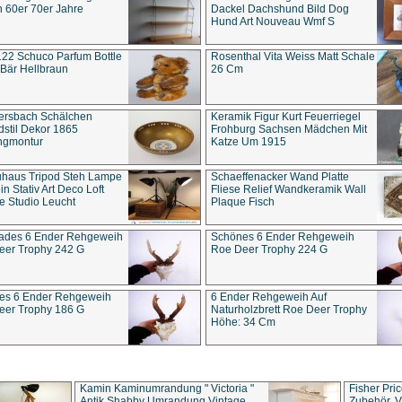
 60er 70er Jahre
Dackel Dachshund Bild Dog
Hund Art Nouveau Wmf S
22 Schuco Parfum Bottle
Rosenthal Vita Weiss Matt Schale
Bär Hellbraun
26 Cm
ersbach Schälchen
Keramik Figur Kurt Feuerriegel
stil Dekor 1865
Frohburg Sachsen Mädchen Mit
ngmontur
Katze Um 1915
uhaus Tripod Steh Lampe
Schaeffenacker Wand Platte
in Stativ Art Deco Loft
Fliese Relief Wandkeramik Wall
e Studio Leucht
Plaque Fisch
ades 6 Ender Rehgeweih
Schönes 6 Ender Rehgeweih
eer Trophy 242 G
Roe Deer Trophy 224 G
es 6 Ender Rehgeweih
6 Ender Rehgeweih Auf
eer Trophy 186 G
Naturholzbrett Roe Deer Trophy
Höhe: 34 Cm
Kamin Kaminumrandung " Victoria "
Fisher Pri
Antik Shabby Umrandung Vintage
Zubehör, V