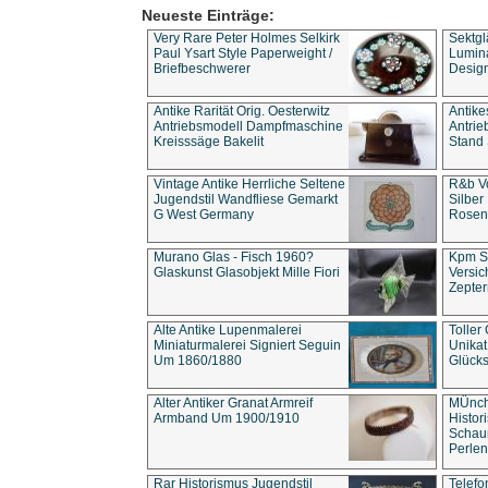
Neueste Einträge:
Very Rare Peter Holmes Selkirk
Sektgl
Paul Ysart Style Paperweight /
Lumina
Briefbeschwerer
Design
Antike Rarität Orig. Oesterwitz
Antike
Antriebsmodell Dampfmaschine
Antri
Kreisssäge Bakelit
Stand 
Vintage Antike Herrliche Seltene
R&b Vo
Jugendstil Wandfliese Gemarkt
Silber
G West Germany
Rosenm
Murano Glas - Fisch 1960?
Kpm S
Glaskunst Glasobjekt Mille Fiori
Versic
Zepter
Alte Antike Lupenmalerei
Toller
Miniaturmalerei Signiert Seguin
Unika
Um 1860/1880
Glücks
Alter Antiker Granat Armreif
MÜnch
Armband Um 1900/1910
Histor
Schaum
Perlen
Rar Historismus Jugendstil
Telefo