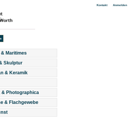
|
Kontakt
Anmelden
 & Maritimes
 & Skulptur
an & Keramik
 & Photographica
he & Flachgewebe
nst