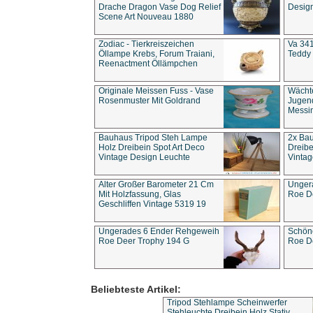
Drache Dragon Vase Dog Relief
Design
Scene Art Nouveau 1880
Zodiac - Tierkreiszeichen
Va 341
Öllampe Krebs, Forum Traiani,
Teddy 
Reenactment Öllämpchen
Originale Meissen Fuss - Vase
Wächt
Rosenmuster Mit Goldrand
Jugend
Messi
Bauhaus Tripod Steh Lampe
2x Ba
Holz Dreibein Spot Art Deco
Dreibe
Vintage Design Leuchte
Vintag
Alter Großer Barometer 21 Cm
Unger
Mit Holzfassung, Glas
Roe D
Geschliffen Vintage 5319 19
Ungerades 6 Ender Rehgeweih
Schön
Roe Deer Trophy 194 G
Roe D
Beliebteste Artikel:
Tripod Stehlampe Scheinwerfer
Stehleuchte Dreibein Holz Stativ