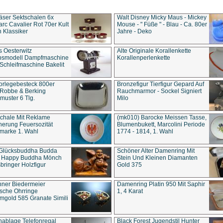
äser Sektschalen 6x
Walt Disney Micky Maus - Mickey
rc Cavalier Rot 70er Kult
Mouse - " Füße " - Blau - Ca. 80er
 Klassiker
Jahre - Deko
s Oesterwitz
Alte Originale Korallenkette
ebsmodell Dampfmaschine
Korallenperlenkette
Schleifmaschine Bakelit
rlegebesteck 800er
Bronzefigur Tierfigur Gepard Auf
 Robbe & Berking
Rauchmarmor - Sockel Signiert
uster 6 Tlg.
Milo
chale Mit Reklame
(mk010) Barocke Meissen Tasse,
herung Feuersozität
Blumenbukett, Marcolini Periode
marke 1. Wahl
1774 - 1814, 1. Wahl
 Glücksbuddha Budda
Schöner Alter Damenring Mit
t Happy Buddha Mönch
Stein Und Kleinen Diamanten
bringer Holzfigur
Gold 375
ner Biedermeier
Damenring Platin 950 Mit Saphir
ische Ohrringe
1, 4 Karat
gold 585 Granate Simili
nablage Telefonregal
Black Forest Jugendstil Hunter