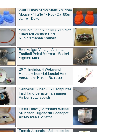
Walt Disney Micky Maus - Mickey
Mouse - " Füße " - Rot - Ca. 80er
Jahre - Deko
Sehr Schöner Alter Ring Aus 935
Silber Mit Weißen Und
Rubinfarbenen Steinen
Bronzefigur Vintage American
Football Pokal Marmor - Sockel
Signiert Milo
20 X Triglides 4 Webgürtel
Handtaschen Geldbeutel Ring
Verschluss Haken Schieber
Sehr Alter Silber 835 Fischpunze
Fischland Bernsteinanhänger
Amber Butterscotch
Email Ludwig Vierthaler Winhart
MÜnchen Jugendstil Cachepot
Art Nouveau 5c Wmf
French Jugendstil Schmetterling