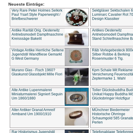
Neueste Einträge:
Very Rare Peter Holmes Selkirk
Sektgläser Sektschalen 
Paul Ysart Style Paperweight /
Luminarc Cavalier Rot 70
Briefbeschwerer
Design Klassiker
Antike Rarität Orig. Oesterwitz
Antikes Oesterwitz
Antriebsmodell Dampfmaschine
Antriebsmodell Dampfma
Kreisssäge Bakelit
Stand Schleifmaschine Ba
Vintage Antike Herrliche Seltene
R&b Vorlegebesteck 800
Jugendstil Wandfliese Gemarkt
Silber Robbe & Berking
G West Germany
Rosenmuster 6 Tlg.
Murano Glas - Fisch 1960?
Kpm Schale Mit Reklame
Glaskunst Glasobjekt Mille Fiori
Versicherung Feuersozitä
Zeptermarke 1. Wahl
Alte Antike Lupenmalerei
Toller Glücksbuddha Bu
Miniaturmalerei Signiert Seguin
Unikat Happy Buddha M
Um 1860/1880
Glücksbringer Holzfigur
Alter Antiker Granat Armreif
MÜnchner Biedermeier
Armband Um 1900/1910
Historische Ohrringe
Schaumgold 585 Granate 
Perlen
Rar Historismus Jugendstil
Telefonablage Telefonreg