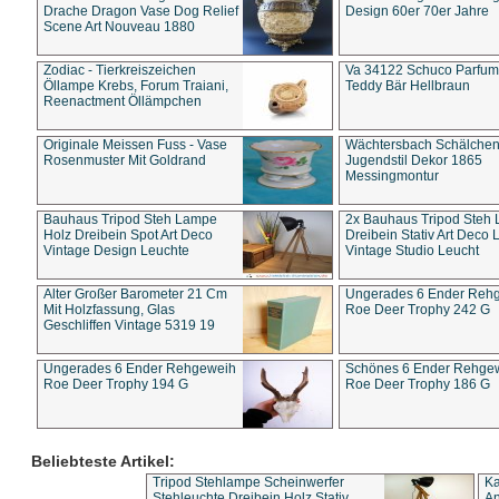
Drache Dragon Vase Dog Relief
Design 60er 70er Jahre
Scene Art Nouveau 1880
Zodiac - Tierkreiszeichen
Va 34122 Schuco Parfum 
Öllampe Krebs, Forum Traiani,
Teddy Bär Hellbraun
Reenactment Öllämpchen
Originale Meissen Fuss - Vase
Wächtersbach Schälche
Rosenmuster Mit Goldrand
Jugendstil Dekor 1865
Messingmontur
Bauhaus Tripod Steh Lampe
2x Bauhaus Tripod Steh
Holz Dreibein Spot Art Deco
Dreibein Stativ Art Deco L
Vintage Design Leuchte
Vintage Studio Leucht
Alter Großer Barometer 21 Cm
Ungerades 6 Ender Reh
Mit Holzfassung, Glas
Roe Deer Trophy 242 G
Geschliffen Vintage 5319 19
Ungerades 6 Ender Rehgeweih
Schönes 6 Ender Rehge
Roe Deer Trophy 194 G
Roe Deer Trophy 186 G
Beliebteste Artikel:
Tripod Stehlampe Scheinwerfer
Ka
Stehleuchte Dreibein Holz Stativ
An