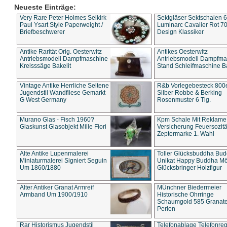
Neueste Einträge:
Very Rare Peter Holmes Selkirk
Sektgläser Sektschalen 
Paul Ysart Style Paperweight /
Luminarc Cavalier Rot 70
Briefbeschwerer
Design Klassiker
Antike Rarität Orig. Oesterwitz
Antikes Oesterwitz
Antriebsmodell Dampfmaschine
Antriebsmodell Dampfma
Kreisssäge Bakelit
Stand Schleifmaschine Ba
Vintage Antike Herrliche Seltene
R&b Vorlegebesteck 800
Jugendstil Wandfliese Gemarkt
Silber Robbe & Berking
G West Germany
Rosenmuster 6 Tlg.
Murano Glas - Fisch 1960?
Kpm Schale Mit Reklame
Glaskunst Glasobjekt Mille Fiori
Versicherung Feuersozitä
Zeptermarke 1. Wahl
Alte Antike Lupenmalerei
Toller Glücksbuddha Bu
Miniaturmalerei Signiert Seguin
Unikat Happy Buddha M
Um 1860/1880
Glücksbringer Holzfigur
Alter Antiker Granat Armreif
MÜnchner Biedermeier
Armband Um 1900/1910
Historische Ohrringe
Schaumgold 585 Granate 
Perlen
Rar Historismus Jugendstil
Telefonablage Telefonreg