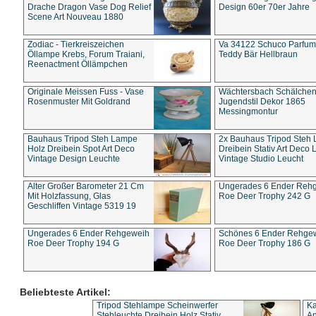
Drache Dragon Vase Dog Relief
Design 60er 70er Jahre
Scene Art Nouveau 1880
Zodiac - Tierkreiszeichen
Va 34122 Schuco Parfum 
Öllampe Krebs, Forum Traiani,
Teddy Bär Hellbraun
Reenactment Öllämpchen
Originale Meissen Fuss - Vase
Wächtersbach Schälche
Rosenmuster Mit Goldrand
Jugendstil Dekor 1865
Messingmontur
Bauhaus Tripod Steh Lampe
2x Bauhaus Tripod Steh
Holz Dreibein Spot Art Deco
Dreibein Stativ Art Deco L
Vintage Design Leuchte
Vintage Studio Leucht
Alter Großer Barometer 21 Cm
Ungerades 6 Ender Reh
Mit Holzfassung, Glas
Roe Deer Trophy 242 G
Geschliffen Vintage 5319 19
Ungerades 6 Ender Rehgeweih
Schönes 6 Ender Rehge
Roe Deer Trophy 194 G
Roe Deer Trophy 186 G
Beliebteste Artikel:
Tripod Stehlampe Scheinwerfer
Ka
Stehleuchte Dreibein Holz Stativ
An