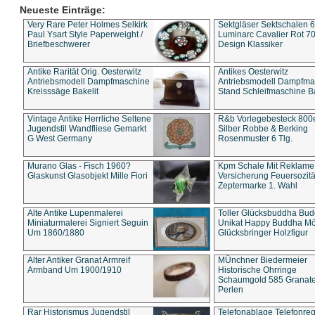
Neueste Einträge:
Very Rare Peter Holmes Selkirk
Sektgläser Sektschalen 
Paul Ysart Style Paperweight /
Luminarc Cavalier Rot 70
Briefbeschwerer
Design Klassiker
Antike Rarität Orig. Oesterwitz
Antikes Oesterwitz
Antriebsmodell Dampfmaschine
Antriebsmodell Dampfma
Kreisssäge Bakelit
Stand Schleifmaschine Ba
Vintage Antike Herrliche Seltene
R&b Vorlegebesteck 800
Jugendstil Wandfliese Gemarkt
Silber Robbe & Berking
G West Germany
Rosenmuster 6 Tlg.
Murano Glas - Fisch 1960?
Kpm Schale Mit Reklame
Glaskunst Glasobjekt Mille Fiori
Versicherung Feuersozitä
Zeptermarke 1. Wahl
Alte Antike Lupenmalerei
Toller Glücksbuddha Bu
Miniaturmalerei Signiert Seguin
Unikat Happy Buddha M
Um 1860/1880
Glücksbringer Holzfigur
Alter Antiker Granat Armreif
MÜnchner Biedermeier
Armband Um 1900/1910
Historische Ohrringe
Schaumgold 585 Granate 
Perlen
Rar Historismus Jugendstil
Telefonablage Telefonreg