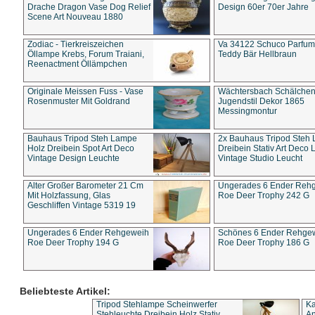
Drache Dragon Vase Dog Relief
Design 60er 70er Jahre
Scene Art Nouveau 1880
Zodiac - Tierkreiszeichen
Va 34122 Schuco Parfum 
Öllampe Krebs, Forum Traiani,
Teddy Bär Hellbraun
Reenactment Öllämpchen
Originale Meissen Fuss - Vase
Wächtersbach Schälche
Rosenmuster Mit Goldrand
Jugendstil Dekor 1865
Messingmontur
Bauhaus Tripod Steh Lampe
2x Bauhaus Tripod Steh
Holz Dreibein Spot Art Deco
Dreibein Stativ Art Deco L
Vintage Design Leuchte
Vintage Studio Leucht
Alter Großer Barometer 21 Cm
Ungerades 6 Ender Reh
Mit Holzfassung, Glas
Roe Deer Trophy 242 G
Geschliffen Vintage 5319 19
Ungerades 6 Ender Rehgeweih
Schönes 6 Ender Rehge
Roe Deer Trophy 194 G
Roe Deer Trophy 186 G
Beliebteste Artikel:
Tripod Stehlampe Scheinwerfer
Ka
Stehleuchte Dreibein Holz Stativ
An