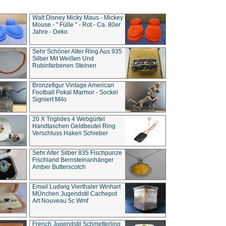
Walt Disney Micky Maus - Mickey
Mouse - " Füße " - Rot - Ca. 80er
Jahre - Deko
Sehr Schöner Alter Ring Aus 935
Silber Mit Weißen Und
Rubinfarbenen Steinen
Bronzefigur Vintage American
Football Pokal Marmor - Sockel
Signiert Milo
20 X Triglides 4 Webgürtel
Handtaschen Geldbeutel Ring
Verschluss Haken Schieber
Sehr Alter Silber 835 Fischpunze
Fischland Bernsteinanhänger
Amber Butterscotch
Email Ludwig Vierthaler Winhart
MÜnchen Jugendstil Cachepot
Art Nouveau 5c Wmf
French Jugendstil Schmetterling