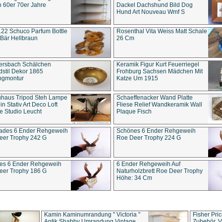
 60er 70er Jahre
Dackel Dachshund Bild Dog
Hund Art Nouveau Wmf S
22 Schuco Parfum Bottle
Rosenthal Vita Weiss Matt Schale
Bär Hellbraun
26 Cm
ersbach Schälchen
Keramik Figur Kurt Feuerriegel
stil Dekor 1865
Frohburg Sachsen Mädchen Mit
ngmontur
Katze Um 1915
uhaus Tripod Steh Lampe
Schaeffenacker Wand Platte
in Stativ Art Deco Loft
Fliese Relief Wandkeramik Wall
e Studio Leucht
Plaque Fisch
ades 6 Ender Rehgeweih
Schönes 6 Ender Rehgeweih
eer Trophy 242 G
Roe Deer Trophy 224 G
es 6 Ender Rehgeweih
6 Ender Rehgeweih Auf
eer Trophy 186 G
Naturholzbrett Roe Deer Trophy
Höhe: 34 Cm
Kamin Kaminumrandung " Victoria "
Fisher Pri
Antik Shabby Umrandung Vintage
Zubehör, V