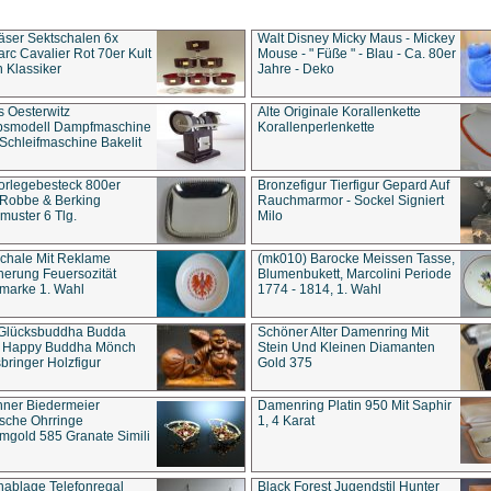
äser Sektschalen 6x
Walt Disney Micky Maus - Mickey
rc Cavalier Rot 70er Kult
Mouse - " Füße " - Blau - Ca. 80er
 Klassiker
Jahre - Deko
s Oesterwitz
Alte Originale Korallenkette
ebsmodell Dampfmaschine
Korallenperlenkette
Schleifmaschine Bakelit
rlegebesteck 800er
Bronzefigur Tierfigur Gepard Auf
 Robbe & Berking
Rauchmarmor - Sockel Signiert
uster 6 Tlg.
Milo
chale Mit Reklame
(mk010) Barocke Meissen Tasse,
herung Feuersozität
Blumenbukett, Marcolini Periode
marke 1. Wahl
1774 - 1814, 1. Wahl
 Glücksbuddha Budda
Schöner Alter Damenring Mit
t Happy Buddha Mönch
Stein Und Kleinen Diamanten
bringer Holzfigur
Gold 375
ner Biedermeier
Damenring Platin 950 Mit Saphir
ische Ohrringe
1, 4 Karat
gold 585 Granate Simili
nablage Telefonregal
Black Forest Jugendstil Hunter