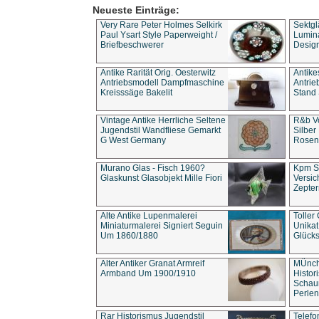
Neueste Einträge:
Very Rare Peter Holmes Selkirk
Sektgl
Paul Ysart Style Paperweight /
Lumina
Briefbeschwerer
Design
Antike Rarität Orig. Oesterwitz
Antike
Antriebsmodell Dampfmaschine
Antri
Kreisssäge Bakelit
Stand 
Vintage Antike Herrliche Seltene
R&b Vo
Jugendstil Wandfliese Gemarkt
Silber
G West Germany
Rosenm
Murano Glas - Fisch 1960?
Kpm S
Glaskunst Glasobjekt Mille Fiori
Versic
Zepter
Alte Antike Lupenmalerei
Toller
Miniaturmalerei Signiert Seguin
Unika
Um 1860/1880
Glücks
Alter Antiker Granat Armreif
MÜnch
Armband Um 1900/1910
Histor
Schaum
Perlen
Rar Historismus Jugendstil
Telefo