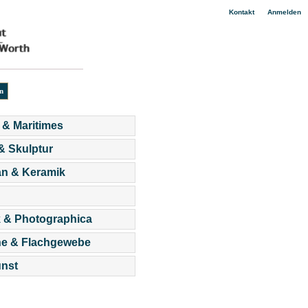
|
Kontakt
Anmelden
 & Maritimes
 & Skulptur
an & Keramik
 & Photographica
he & Flachgewebe
nst