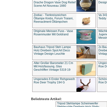
Drache Dragon Vase Dog Relief
Design
Scene Art Nouveau 1880
Zodiac - Tierkreiszeichen
Va 341
Öllampe Krebs, Forum Traiani,
Teddy 
Reenactment Öllämpchen
Originale Meissen Fuss - Vase
Wächt
Rosenmuster Mit Goldrand
Jugend
Messi
Bauhaus Tripod Steh Lampe
2x Ba
Holz Dreibein Spot Art Deco
Dreibe
Vintage Design Leuchte
Vintag
Alter Großer Barometer 21 Cm
Unger
Mit Holzfassung, Glas
Roe D
Geschliffen Vintage 5319 19
Ungerades 6 Ender Rehgeweih
Schön
Roe Deer Trophy 194 G
Roe D
Beliebteste Artikel:
Tripod Stehlampe Scheinwerfer
Stehleuchte Dreibein Holz Stativ