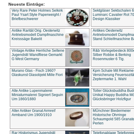
Neueste Einträge:
Very Rare Peter Holmes Selkirk
Sektgläser Sektschalen 
Paul Ysart Style Paperweight /
Luminarc Cavalier Rot 70
Briefbeschwerer
Design Klassiker
Antike Rarität Orig. Oesterwitz
Antikes Oesterwitz
Antriebsmodell Dampfmaschine
Antriebsmodell Dampfma
Kreisssäge Bakelit
Stand Schleifmaschine Ba
Vintage Antike Herrliche Seltene
R&b Vorlegebesteck 800
Jugendstil Wandfliese Gemarkt
Silber Robbe & Berking
G West Germany
Rosenmuster 6 Tlg.
Murano Glas - Fisch 1960?
Kpm Schale Mit Reklame
Glaskunst Glasobjekt Mille Fiori
Versicherung Feuersozitä
Zeptermarke 1. Wahl
Alte Antike Lupenmalerei
Toller Glücksbuddha Bu
Miniaturmalerei Signiert Seguin
Unikat Happy Buddha M
Um 1860/1880
Glücksbringer Holzfigur
Alter Antiker Granat Armreif
MÜnchner Biedermeier
Armband Um 1900/1910
Historische Ohrringe
Schaumgold 585 Granate 
Perlen
Rar Historismus Jugendstil
Telefonablage Telefonreg