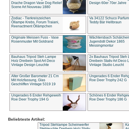
Drache Dragon Vase Dog Relief
Design 60er 70er Jahre
Scene Art Nouveau 1880
Zodiac - Tierkreiszeichen
Va 34122 Schuco Parfum 
Öllampe Krebs, Forum Traiani,
Teddy Bär Hellbraun
Reenactment Öllämpchen
Originale Meissen Fuss - Vase
Wächtersbach Schälche
Rosenmuster Mit Goldrand
Jugendstil Dekor 1865
Messingmontur
Bauhaus Tripod Steh Lampe
2x Bauhaus Tripod Steh
Holz Dreibein Spot Art Deco
Dreibein Stativ Art Deco L
Vintage Design Leuchte
Vintage Studio Leucht
Alter Großer Barometer 21 Cm
Ungerades 6 Ender Reh
Mit Holzfassung, Glas
Roe Deer Trophy 242 G
Geschliffen Vintage 5319 19
Ungerades 6 Ender Rehgeweih
Schönes 6 Ender Rehge
Roe Deer Trophy 194 G
Roe Deer Trophy 186 G
Beliebteste Artikel:
Tripod Stehlampe Scheinwerfer
Ka
Stehleuchte Dreibein Holz Stativ
An