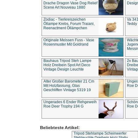
Drache Dragon Vase Dog Relief
Design
Scene Art Nouveau 1880
Zodiac - Tierkreiszeichen
Va 341
Öllampe Krebs, Forum Traiani,
Teddy 
Reenactment Öllämpchen
Originale Meissen Fuss - Vase
Wächt
Rosenmuster Mit Goldrand
Jugend
Messi
Bauhaus Tripod Steh Lampe
2x Ba
Holz Dreibein Spot Art Deco
Dreibe
Vintage Design Leuchte
Vintag
Alter Großer Barometer 21 Cm
Unger
Mit Holzfassung, Glas
Roe D
Geschliffen Vintage 5319 19
Ungerades 6 Ender Rehgeweih
Schön
Roe Deer Trophy 194 G
Roe D
Beliebteste Artikel:
Tripod Stehlampe Scheinwerfer
Stehleuchte Dreibein Holz Stativ