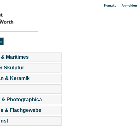
|
Kontakt
Anmelden
 & Maritimes
 & Skulptur
an & Keramik
 & Photographica
he & Flachgewebe
nst