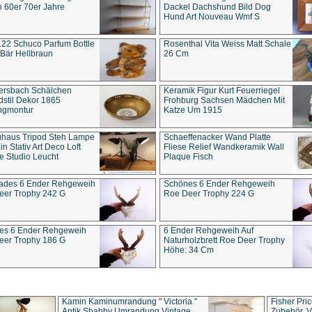
 60er 70er Jahre
Dackel Dachshund Bild Dog
Hund Art Nouveau Wmf S
22 Schuco Parfum Bottle
Rosenthal Vita Weiss Matt Schale
Bär Hellbraun
26 Cm
ersbach Schälchen
Keramik Figur Kurt Feuerriegel
stil Dekor 1865
Frohburg Sachsen Mädchen Mit
ngmontur
Katze Um 1915
uhaus Tripod Steh Lampe
Schaeffenacker Wand Platte
in Stativ Art Deco Loft
Fliese Relief Wandkeramik Wall
e Studio Leucht
Plaque Fisch
ades 6 Ender Rehgeweih
Schönes 6 Ender Rehgeweih
eer Trophy 242 G
Roe Deer Trophy 224 G
es 6 Ender Rehgeweih
6 Ender Rehgeweih Auf
eer Trophy 186 G
Naturholzbrett Roe Deer Trophy
Höhe: 34 Cm
Kamin Kaminumrandung " Victoria "
Fisher Pri
Antik Shabby Umrandung Vintage
Zubehör, V