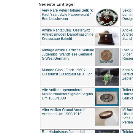
Neueste Einträge:
Very Rare Peter Holmes Selkirk
Sektgl
Paul Ysart Style Paperweight /
Lumina
Briefbeschwerer
Design
Antike Rarität Orig. Oesterwitz
Antike
Antriebsmodell Dampfmaschine
Antri
Kreisssäge Bakelit
Stand 
Vintage Antike Herrliche Seltene
R&b Vo
Jugendstil Wandfliese Gemarkt
Silber
G West Germany
Rosenm
Murano Glas - Fisch 1960?
Kpm S
Glaskunst Glasobjekt Mille Fiori
Versic
Zepter
Alte Antike Lupenmalerei
Toller
Miniaturmalerei Signiert Seguin
Unika
Um 1860/1880
Glücks
Alter Antiker Granat Armreif
MÜnch
Armband Um 1900/1910
Histor
Schaum
Perlen
Rar Historismus Jugendstil
Telefo