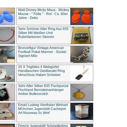
Walt Disney Micky Maus - Mickey
Mouse - " Füße " - Rot - Ca. 80er
Jahre - Deko
Sehr Schöner Alter Ring Aus 935
Silber Mit Weißen Und
Rubinfarbenen Steinen
Bronzefigur Vintage American
Football Pokal Marmor - Sockel
Signiert Milo
20 X Triglides 4 Webgürtel
Handtaschen Geldbeutel Ring
Verschluss Haken Schieber
Sehr Alter Silber 835 Fischpunze
Fischland Bernsteinanhänger
Amber Butterscotch
Email Ludwig Vierthaler Winhart
MÜnchen Jugendstil Cachepot
Art Nouveau 5c Wmf
French Jugendstil Schmetterling