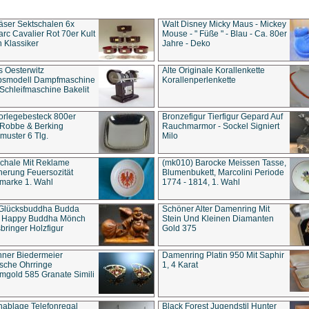
äser Sektschalen 6x
Walt Disney Micky Maus - Mickey
rc Cavalier Rot 70er Kult
Mouse - " Füße " - Blau - Ca. 80er
 Klassiker
Jahre - Deko
s Oesterwitz
Alte Originale Korallenkette
ebsmodell Dampfmaschine
Korallenperlenkette
Schleifmaschine Bakelit
rlegebesteck 800er
Bronzefigur Tierfigur Gepard Auf
 Robbe & Berking
Rauchmarmor - Sockel Signiert
uster 6 Tlg.
Milo
chale Mit Reklame
(mk010) Barocke Meissen Tasse,
herung Feuersozität
Blumenbukett, Marcolini Periode
marke 1. Wahl
1774 - 1814, 1. Wahl
 Glücksbuddha Budda
Schöner Alter Damenring Mit
t Happy Buddha Mönch
Stein Und Kleinen Diamanten
bringer Holzfigur
Gold 375
ner Biedermeier
Damenring Platin 950 Mit Saphir
ische Ohrringe
1, 4 Karat
gold 585 Granate Simili
nablage Telefonregal
Black Forest Jugendstil Hunter