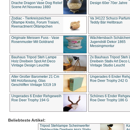
Drache Dragon Vase Dog Relief
Design 60er 70er Jahre
Scene Art Nouveau 1880
Zodiac - Tierkreiszeichen
Va 34122 Schuco Parfum 
Öllampe Krebs, Forum Traiani,
Teddy Bär Hellbraun
Reenactment Öllämpchen
Originale Meissen Fuss - Vase
Wächtersbach Schälche
Rosenmuster Mit Goldrand
Jugendstil Dekor 1865
Messingmontur
Bauhaus Tripod Steh Lampe
2x Bauhaus Tripod Steh
Holz Dreibein Spot Art Deco
Dreibein Stativ Art Deco L
Vintage Design Leuchte
Vintage Studio Leucht
Alter Großer Barometer 21 Cm
Ungerades 6 Ender Reh
Mit Holzfassung, Glas
Roe Deer Trophy 242 G
Geschliffen Vintage 5319 19
Ungerades 6 Ender Rehgeweih
Schönes 6 Ender Rehge
Roe Deer Trophy 194 G
Roe Deer Trophy 186 G
Beliebteste Artikel:
Tripod Stehlampe Scheinwerfer
Ka
Stehleuchte Dreibein Holz Stativ
An