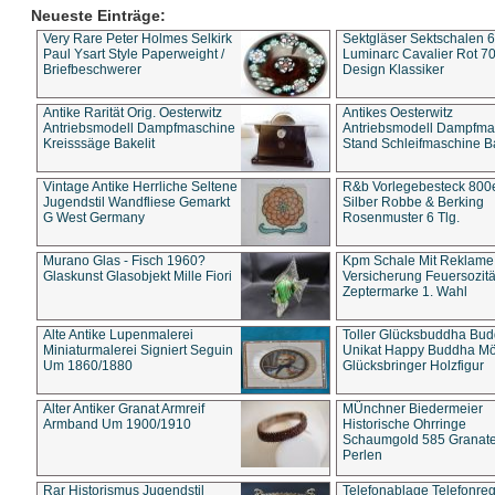
Neueste Einträge:
Very Rare Peter Holmes Selkirk
Sektgläser Sektschalen 
Paul Ysart Style Paperweight /
Luminarc Cavalier Rot 70
Briefbeschwerer
Design Klassiker
Antike Rarität Orig. Oesterwitz
Antikes Oesterwitz
Antriebsmodell Dampfmaschine
Antriebsmodell Dampfma
Kreisssäge Bakelit
Stand Schleifmaschine Ba
Vintage Antike Herrliche Seltene
R&b Vorlegebesteck 800
Jugendstil Wandfliese Gemarkt
Silber Robbe & Berking
G West Germany
Rosenmuster 6 Tlg.
Murano Glas - Fisch 1960?
Kpm Schale Mit Reklame
Glaskunst Glasobjekt Mille Fiori
Versicherung Feuersozitä
Zeptermarke 1. Wahl
Alte Antike Lupenmalerei
Toller Glücksbuddha Bu
Miniaturmalerei Signiert Seguin
Unikat Happy Buddha M
Um 1860/1880
Glücksbringer Holzfigur
Alter Antiker Granat Armreif
MÜnchner Biedermeier
Armband Um 1900/1910
Historische Ohrringe
Schaumgold 585 Granate 
Perlen
Rar Historismus Jugendstil
Telefonablage Telefonreg