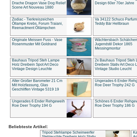
Drache Dragon Vase Dog Relief
Design 60er 70er Jahre
Scene Art Nouveau 1880
Zodiac - Tierkreiszeichen
Va 34122 Schuco Parfum 
Öllampe Krebs, Forum Traiani,
Teddy Bär Hellbraun
Reenactment Öllämpchen
Originale Meissen Fuss - Vase
Wächtersbach Schälche
Rosenmuster Mit Goldrand
Jugendstil Dekor 1865
Messingmontur
Bauhaus Tripod Steh Lampe
2x Bauhaus Tripod Steh
Holz Dreibein Spot Art Deco
Dreibein Stativ Art Deco L
Vintage Design Leuchte
Vintage Studio Leucht
Alter Großer Barometer 21 Cm
Ungerades 6 Ender Reh
Mit Holzfassung, Glas
Roe Deer Trophy 242 G
Geschliffen Vintage 5319 19
Ungerades 6 Ender Rehgeweih
Schönes 6 Ender Rehge
Roe Deer Trophy 194 G
Roe Deer Trophy 186 G
Beliebteste Artikel:
Tripod Stehlampe Scheinwerfer
Ka
Stehleuchte Dreibein Holz Stativ
An