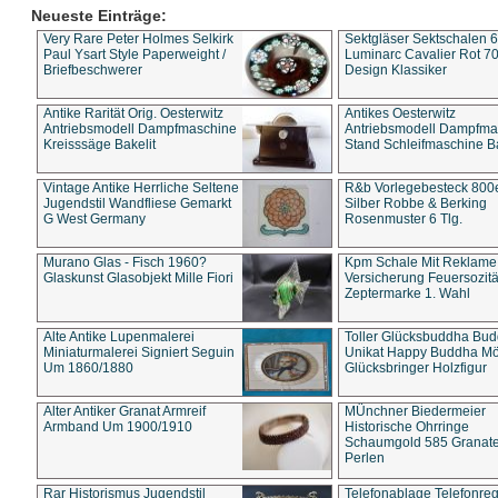
Neueste Einträge:
Very Rare Peter Holmes Selkirk
Sektgläser Sektschalen 
Paul Ysart Style Paperweight /
Luminarc Cavalier Rot 70
Briefbeschwerer
Design Klassiker
Antike Rarität Orig. Oesterwitz
Antikes Oesterwitz
Antriebsmodell Dampfmaschine
Antriebsmodell Dampfma
Kreisssäge Bakelit
Stand Schleifmaschine Ba
Vintage Antike Herrliche Seltene
R&b Vorlegebesteck 800
Jugendstil Wandfliese Gemarkt
Silber Robbe & Berking
G West Germany
Rosenmuster 6 Tlg.
Murano Glas - Fisch 1960?
Kpm Schale Mit Reklame
Glaskunst Glasobjekt Mille Fiori
Versicherung Feuersozitä
Zeptermarke 1. Wahl
Alte Antike Lupenmalerei
Toller Glücksbuddha Bu
Miniaturmalerei Signiert Seguin
Unikat Happy Buddha M
Um 1860/1880
Glücksbringer Holzfigur
Alter Antiker Granat Armreif
MÜnchner Biedermeier
Armband Um 1900/1910
Historische Ohrringe
Schaumgold 585 Granate 
Perlen
Rar Historismus Jugendstil
Telefonablage Telefonreg